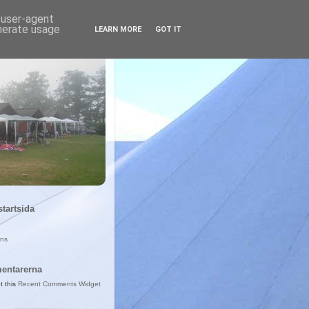
d user-agent
enerate usage
LEARN MORE
GOT IT
startsida
ans
entarerna
t this
Recent Comments Widget