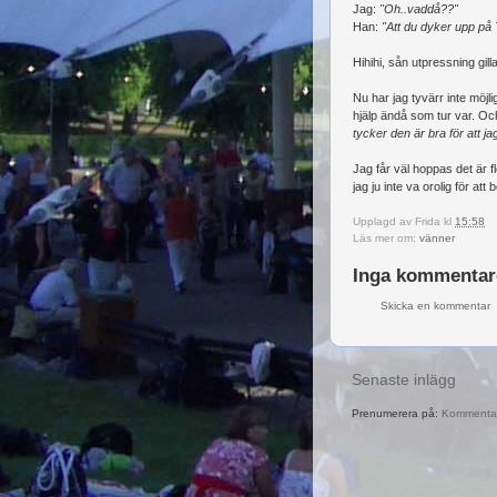
Jag:
"Oh..vaddå??"
Han:
"Att du dyker upp på 
Hihihi, sån utpressning gilla
Nu har jag tyvärr inte möjl
hjälp ändå som tur var. Och
tycker den är bra för att j
Jag får väl hoppas det är 
jag ju inte va orolig för at
Upplagd av
Frida
kl
15:58
Läs mer om:
vänner
Inga kommentar
Skicka en kommentar
Senaste inlägg
Prenumerera på:
Kommentare