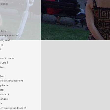
 jobbet
!
edelser
ar och bror i TV
olig kväll!
 :)
rk
mmarfin ändå!
ån Umeå
vet..
Öland
 försvunna mjölken!
rike far
itat
listan II
aångest
an
ch galet roliga Insane!!