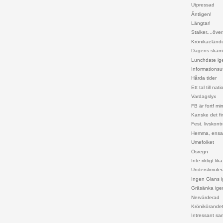
Utpressad
Äntligen!
Längtar!
Stalker....öve
Krönikaeländ
Dagens skäm
Lunchdate ig
Informationsu
Hårda tider
Ett tal till nat
Vardagslyx
FB är fortf min
Kanske det f
Fest, livskon
Hemma, ens
Umefolket
Ösregn
Inte riktigt l
Understimuler
Ingen Glans 
Gräsänka ige
Nervärderad
Krönikörande
Intressant sa