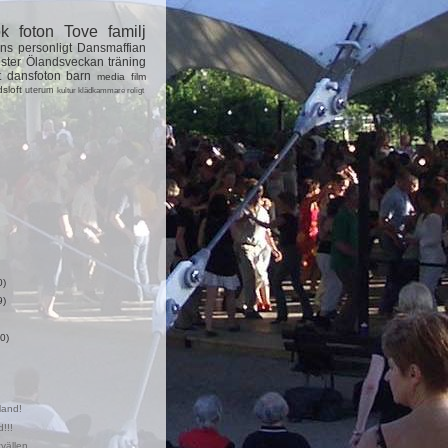
ok
foton
Tove
familj
ns
personligt
Dansmaffian
ster
Ölandsveckan
träning
t
dansfoton
barn
media
film
dsloft
uterum
kultur
klädkammare
roligt
0)
9)
0)
land!
!!!
vällen