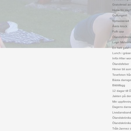
Gratulerad av
Hurra för mig!
Gullungen!
Nymasserad
Årets krock
Fullt upp
Ölandsförber
Lugn Midsomm
En helt galet r
Lunch i gräset
Inför After wo
Ölandsfeber
Hinner bli so
Tovefoton fr
Bästa dansgol
Bildtillägg
12 dagar till 
Jakten på den
Min uppfinning
Dagens dansc
Livsdansbands
Ölandskrönik
Ölandskrönik
Tråk-Jannez o