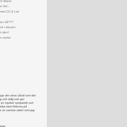
ch ibland
er det...
 med CC & Lee
gen då???
ack i dansen
s igen!
s morfar
upp det stora såväl som det
lig och ärlig och ger
av en mycket sympatisk och
iska med fötterna på
as av samma saker som jag
gar