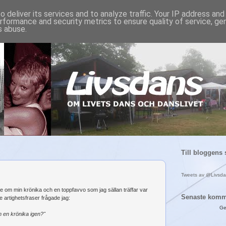
 deliver its services and to analyze traffic. Your IP address an
rformance and security metrics to ensure quality of service, g
s abuse.
Till bloggens 
Tweets av @Livsd
re om min krönika och en toppfavvo som jag sällan träffar var
Senaste komm
te artighetsfraser frågade jag:
Ge
m en krönika igen?"