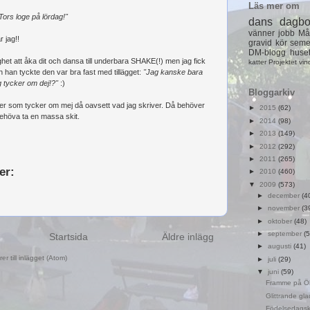
Läs mer om
Tors loge på lördag!"
dans
dagb
vänner
jobb
Må
r jag!!
gravid
kör
seme
DM-blogg
huse
ighet att åka dit och dansa till underbara SHAKE(!) men jag fick
katter
Projektet
vin
 han tyckte den var bra fast med tillägget:
"Jag kanske bara
ag tycker om dej!?"
:)
Bloggarkiv
fler som tycker om mej då oavsett vad jag skriver. Då behöver
►
2015
(62)
t behöva ta en massa skit.
►
2014
(98)
►
2013
(149)
►
2012
(292)
►
2011
(265)
er:
►
2010
(460)
▼
2009
(573)
►
december
(4
►
november
(3
►
oktober
(48)
►
september
(5
Startsida
Äldre inlägg
►
augusti
(41)
r till inlägget (Atom)
►
juli
(29)
▼
juni
(59)
Framme på Ö
Glittrande glad
Födelsedagsk