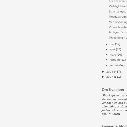
Tur det är lun
Plötsligt händ
Sommarkryss
Torsdagsregn
Men kryssnin
Positiv feedb
Äntligen Scott
Toves helg ho
►
maj
(57)
►
april
(52)
►
mars
(60)
►
februari
(41)
►
januari
(57)
►
2008
(437)
►
2007
(131)
Om livsdans
"En blogg som tar 
lilla, den är person
verkligen en bild 
eftertänksam männ
jorden och som ro
gör."
~Puman
Läsvärda blog