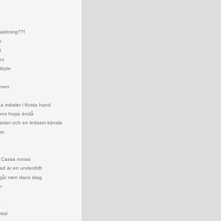
rsättning??!
e
t
en
tbyte
ionen
a initialer i första hand
inns hopp ändå
traster och en ledsam känsla
am
ika Cassa novas
ad är en underdrift
igår men dans idag
n
t
mtal