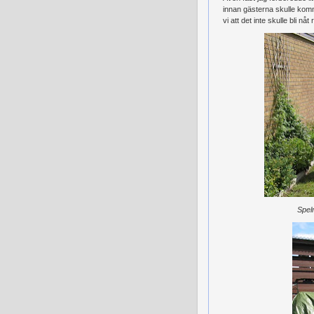
innan gästerna skulle kom
vi att det inte skulle bli nå
Spel