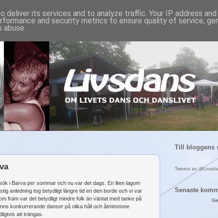
 deliver its services and to analyze traffic. Your IP address an
rformance and security metrics to ensure quality of service, g
s abuse.
Till bloggens 
va
Tweets av @Livsd
esök i Barva per sommar och nu var det dags. En liten lagom
Senaste komm
ig anledning tog betydligt längre tid en den borde och vi var
kom fram var det betydligt mindre folk än väntat med tanke på
Ge
nns konkurrerande danser på olika håll och åtminstone
igtvis att trängas.