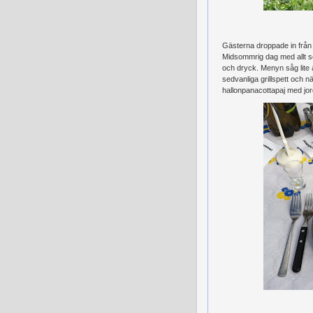
Gästerna droppade in från ol
Midsommrig dag med allt so
och dryck. Menyn såg lite 
sedvanliga grillspett och nä
hallonpanacottapaj med jo