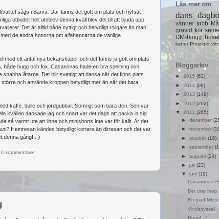
Läs mer om
nskvalitet sågs i Barva. Där fanns det gott om plats och hyfsat
dans
dagb
iga utbudet helt uteblev denna kväll blev det till att bjuda upp
vänner
jobb
Må
ljerer. Det är alltid både nyttigt och betydligt roligare än man
gravid
kör
seme
 med de andra honorna om alfahannarna de vanliga
DM-blogg
huse
katter
Projektet
vin
väll med ett antal nya bekanskaper och det fanns ju gott om plats
Bloggarkiv
ans, både bugg och fox. Casanovas hade en bra spelning och
e snabba låtarna. Det blir svettigt att dansa när det finns plats
►
2015
(62)
te större och använda kroppen betydligt mer än när det bara
►
2014
(98)
►
2013
(149)
►
2012
(292)
t med kaffe, bulle och jordgubbar. Somrigt som bara den. Sen var
▼
2011
(265)
ela kvällen dansade jag och snart var det dags att packa in sig
►
december
(2
nde så varmt ute att linne och minishorts inte var för kallt. Är det
ju
n
i? Hemresan kändes betydligt kortare än ditresan och det var
►
november
(1
det denna gång! :-)
►
oktober
(16)
►
september
(1
0 kommentarer
►
augusti
(24)
►
juli
(23)
▼
juni
(19)
Casanovas i 
Det drar ihop 
En glad Mids
g
Vindspyssel
Hurra! :-)