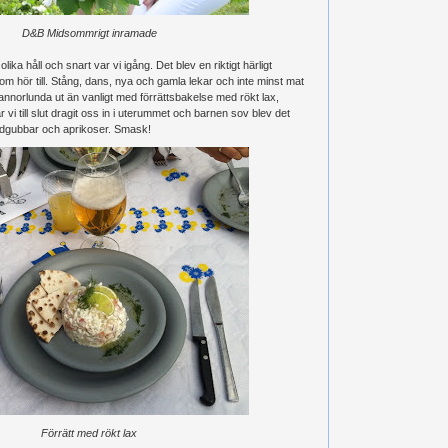
D&B Midsommrigt inramade
ika håll och snart var vi igång. Det blev en riktigt härligt
m hör till. Stång, dans, nya och gamla lekar och inte minst mat
annorlunda ut än vanligt med förrättsbakelse med rökt lax,
r vi till slut dragit oss in i uterummet och barnen sov blev det
rdgubbar och aprikoser. Smask!
Förrätt
med rökt lax