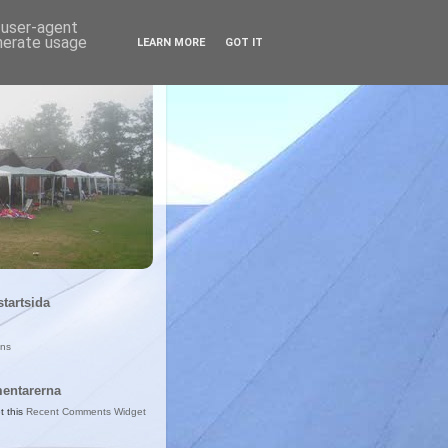
d user-agent
enerate usage
LEARN MORE
GOT IT
startsida
ans
entarerna
t this
Recent Comments Widget