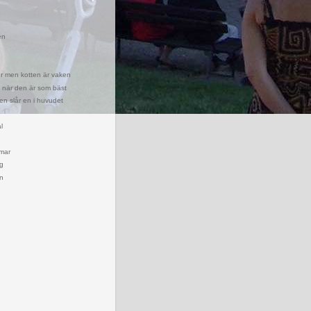
en
r men kotten är vaken
när den är som bäst
en slår en i huvudet
l
mar
g
en