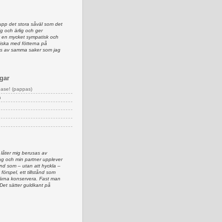
upp det stora såväl som det
lig och ärlig och ger
av en mycket sympatisk och
iska med fötterna på
as av samma saker som jag
gar
ease! (pappas)
n
 låter mig berusas av
g och min partner upplever
d som – utan att hyckla –
 förspel, ett tillstånd som
 gärna konservera. Fast man
 Det sätter guldkant på