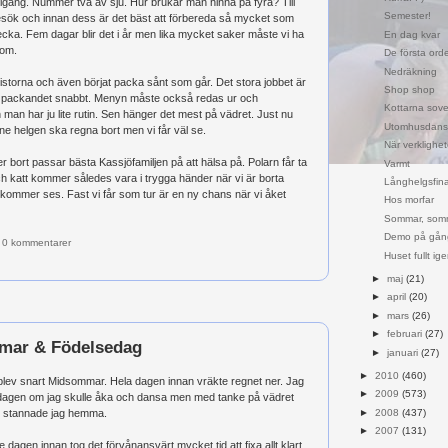
gång. Nummer två av sju. Hur brukar man hinna på fyra? Till
Semester!
 besök och innan dess är det bäst att förbereda så mycket som
vecka. Fem dagar blir det i år men lika mycket saker måste vi ha
En dag kvar
som.
De första ord
Nedräkning
am listorna och även börjat packa sånt som går. Det stora jobbet är
Shop shop
älva packandet snabbt. Menyn måste också redas ur och
Kottarna sove
 man har ju lite rutin. Sen hänger det mest på vädret. Just nu
Utomhusdans 
ne helgen ska regna bort men vi får väl se.
När verklighet
 bort passar bästa Kassjöfamiljen på att hälsa på. Polarn får ta
Varmt
 katt kommer således vara i trygga händer när vi är borta
Långhelgsfina
e kommer ses. Fast vi får som tur är en ny chans när vi åket
Hos morfar
Sommar, som
Demo på gån
0 kommentarer
Huset fullt ig
►
maj
(21)
►
april
(20)
►
mars
(26)
►
februari
(27)
mar & Födelsedag
►
januari
(27)
►
2010
(460)
blev snart Midsommar. Hela dagen innan vräkte regnet ner. Jag
►
2009
(573)
a dagen om jag skulle åka och dansa men med tanke på vädret
►
2008
(437)
ag stannade jag hemma.
►
2007
(131)
e dagen innan tog det förvånansvärt mycket tid att fixa allt klart