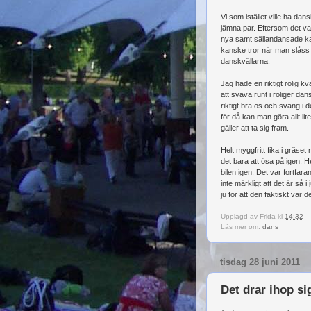
Vi som istället ville ha da
jämna par. Eftersom det vanl
nya samt sällandansade kava
kanske tror när man slåss
danskvällarna.
Jag hade en riktigt rolig k
att sväva runt i roliger d
riktigt bra ös och sväng i d
för då kan man göra allt li
gäller att ta sig fram.
Helt myggfritt fika i gräse
det bara att ösa på igen. H
bilen igen. Det var fortfara
inte märkligt att det är så i 
ju för att den faktiskt var 
Upplagd av
Frida
kl
14:32
Läs mer om:
dans
tisdag 28 juni 2011
Det drar ihop si