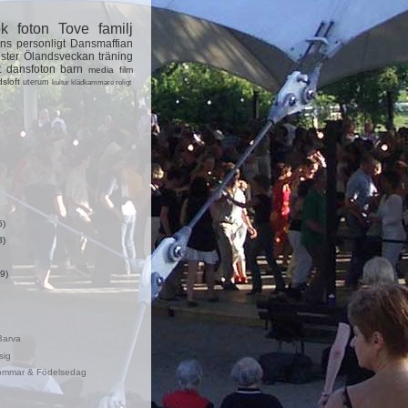
ok
foton
Tove
familj
ns
personligt
Dansmaffian
ster
Ölandsveckan
träning
t
dansfoton
barn
media
film
dsloft
uterum
kultur
klädkammare
roligt
5)
8)
9)
Barva
sig
ommar & Födelsedag