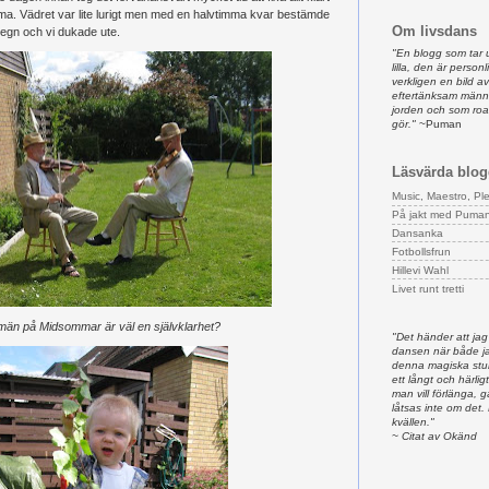
ma. Vädret var lite lurigt men med en halvtimma kvar bestämde
Om livsdans
t regn och vi dukade ute.
"En blogg som tar 
lilla, den är person
verkligen en bild 
eftertänksam männ
jorden och som ro
gör."
~Puman
Läsvärda blog
Music, Maestro, Pl
På jakt med Puma
Dansanka
Fotbollsfrun
Hillevi Wahl
Livet runt tretti
män på Midsommar är väl en självklarhet?
"Det händer att jag
dansen när både ja
denna magiska stun
ett långt och härligt
man vill förlänga,
låtsas inte om det.
kvällen."
~ Citat av Okänd