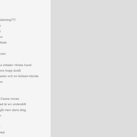
rsättning??!
e
t
en
tbyte
ionen
a initialer i första hand
inns hopp ändå
traster och en ledsam känsla
am
ika Cassa novas
ad är en underdrift
igår men dans idag
n
t
mtal