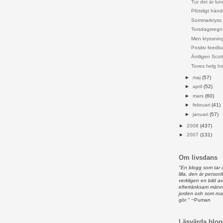
Tur det är lun
Plötsligt händ
Sommarkryss
Torsdagsregn
Men kryssnin
Positiv feedb
Äntligen Scott
Toves helg ho
►
maj
(57)
►
april
(52)
►
mars
(60)
►
februari
(41)
►
januari
(57)
►
2008
(437)
►
2007
(131)
Om livsdans
"En blogg som tar 
lilla, den är person
verkligen en bild 
eftertänksam männ
jorden och som ro
gör."
~Puman
Läsvärda blog