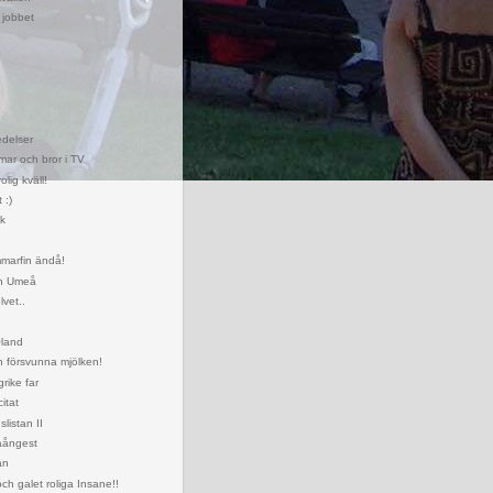
 jobbet
!
edelser
ar och bror i TV
olig kväll!
 :)
rk
mmarfin ändå!
ån Umeå
vet..
Öland
 försvunna mjölken!
rike far
itat
listan II
aångest
an
ch galet roliga Insane!!