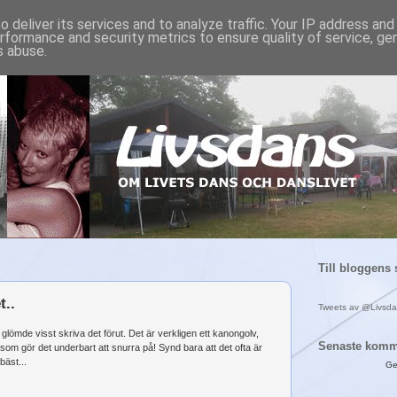
 deliver its services and to analyze traffic. Your IP address an
rformance and security metrics to ensure quality of service, g
s abuse.
Till bloggens 
t..
Tweets av @Livsd
glömde visst skriva det förut. Det är verkligen ett kanongolv,
Senaste komm
t som gör det underbart att snurra på! Synd bara att det ofta är
 bäst...
Ge