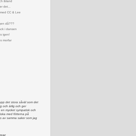
ch ibland
er det...
 med CC & Lee
gen då???
ack i dansen
s igen!
s morfar
upp det stora såväl som det
lig och ärlig och ger
av en mycket sympatisk och
iska med fötterna på
as av samma saker som jag
gar