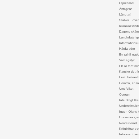
Utpressad
Äntligen!
Längtar!
Stalker....öve
Krönikaeländ
Dagens skäm
Lunchdate ig
Informationsu
Hårda tider
Ett tal till nat
Vardagslyx
FB är fortf min
Kanske det f
Fest, livskon
Hemma, ens
Umefolket
Ösregn
Inte riktigt l
Understimuler
Ingen Glans 
Gräsänka ige
Nervärderad
Krönikörande
Intressant sa