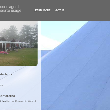
d user-agent
enerate usage
LEARN MORE
GOT IT
startsida
ans
entarerna
t this
Recent Comments Widget