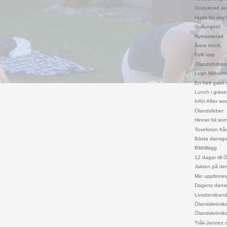
Gratulerad av
Hurra för mig!
Gullungen!
Nymasserad
Årets krock
Fullt upp
Ölandsförber
Lugn Midsomm
En helt galet r
Lunch i gräset
Inför After wo
Ölandsfeber
Hinner bli so
Tovefoton fr
Bästa dansgol
Bildtillägg
12 dagar till 
Jakten på den
Min uppfinning
Dagens dansc
Livsdansbands
Ölandskrönik
Ölandskrönik
Tråk-Jannez o