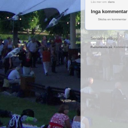
Läs mer om:
dans
Inga kommentar
Skicka en kommentar
Senaste inlägg
Prenumerera på:
Kommentare