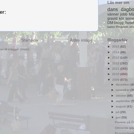
Läs mer om
dans
dagb
er:
vänner
jobb
Må
gravid
kör
seme
DM-blogg
huse
katter
Projektet
vin
Startsida
Äldre inlägg
Bloggarkiv
►
2015
(62)
r till inlägget (Atom)
►
2014
(98)
►
2013
(149)
►
2012
(292)
►
2011
(265)
►
2010
(460)
▼
2009
(573)
►
december
(4
►
november
(3
►
oktober
(48)
►
september
(5
►
augusti
(41)
►
juli
(29)
▼
juni
(59)
Framme på Ö
Glittrande glad
Födelsedagsk