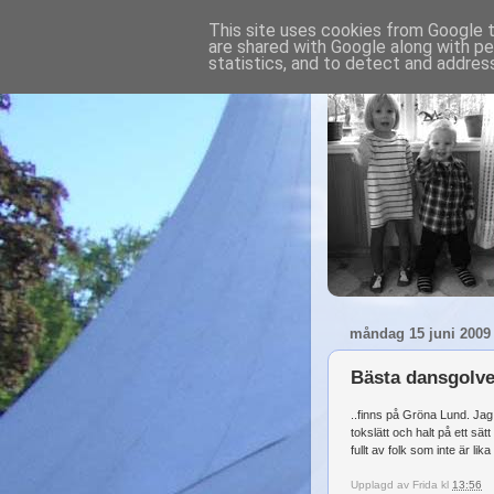
This site uses cookies from Google to
are shared with Google along with pe
statistics, and to detect and addres
måndag 15 juni 2009
Bästa dansgolve
..finns på Gröna Lund. Jag 
tokslätt och halt på ett sät
fullt av folk som inte är lika
Upplagd av
Frida
kl
13:56