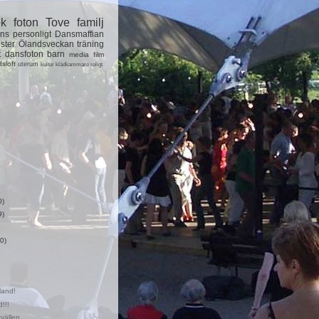
ok
foton
Tove
familj
ns
personligt
Dansmaffian
ster
Ölandsveckan
träning
t
dansfoton
barn
media
film
dsloft
uterum
kultur
klädkammare
roligt
0)
9)
0)
land!
!!!
vällen