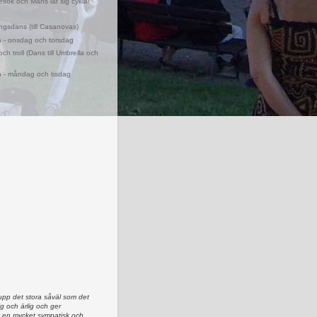
esök och Måns lär sig cykla!
ngsdans (till Casanovas)
 - onsdag och torsdag
ch troll (Dans till Umbrella och
 - måndag och tisdag
upp det stora såväl som det
lig och ärlig och ger
av en mycket sympatisk och