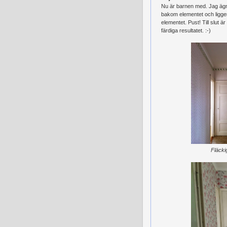
Nu är barnen med. Jag ägnar
bakom elementet och ligger
elementet. Pust! Till slut 
färdiga resultatet. :-)
Fläckig