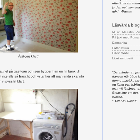
eftertänksam männ
jorden och som ro
gör."
~Puman
Läsvärda blog
Music, Maestro, Pl
På jakt med Puma
Dansanka
Fotbollsfrun
Hillevi Wahl
Äntligen klart!
Livet runt tretti
vattnet på gästtoan och sen bygger han en fin bänk till
"Det händer att jag
 inte alls så fräscht och vi tänker att man ändå ska vilja
dansen när både ja
denna magiska stun
 vi pysslat klart.
ett långt och härligt
man vill förlänga,
låtsas inte om det.
kvällen."
~ Citat av Okänd