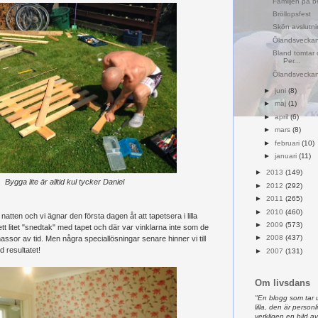
Familjen på b
Bröllopsfest
Skön avslutni
Ölandsveckan
Bland tomtar o
Per...
Ölandsveckan
►
juni
(8)
►
maj
(1)
►
april
(6)
►
mars
(8)
►
februari
(10)
►
januari
(11)
►
2013
(149)
Bygga lite är alltid kul tycker Daniel
►
2012
(292)
►
2011
(265)
►
2010
(460)
atten och vi ägnar den första dagen åt att tapetsera i lilla
►
2009
(573)
litet "snedtak" med tapet och där var vinklarna inte som de
►
2008
(437)
assor av tid. Men några speciallösningar senare hinner vi till
d resultatet!
►
2007
(131)
Om livsdans
"En blogg som tar 
lilla, den är person
verkligen en bild 