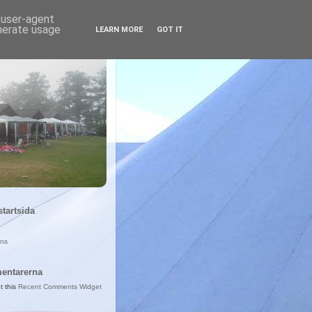
d user-agent
enerate usage
LEARN MORE
GOT IT
startsida
ans
entarerna
t this
Recent Comments Widget