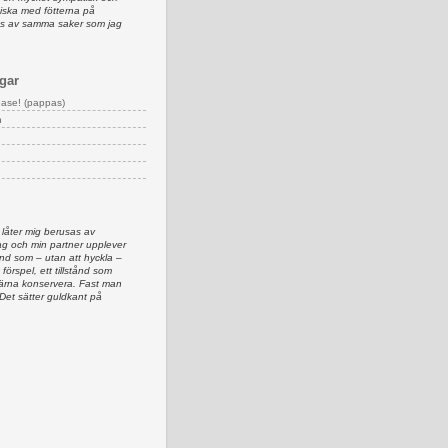
iska med fötterna på
as av samma saker som jag
gar
ease! (pappas)
n
 låter mig berusas av
g och min partner upplever
d som – utan att hyckla –
 förspel, ett tillstånd som
 gärna konservera. Fast man
 Det sätter guldkant på