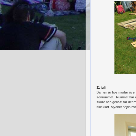
11 juli
Barnen är hos morfar över n
sovrummet. Rummet har ett 
skulle och genast tar det m
slut klart. Mycket nöjda me