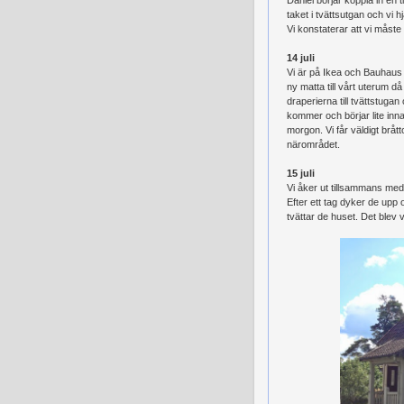
taket i tvättsutgan och vi h
Vi konstaterar att vi måste
14 juli
Vi är på Ikea och Bauhaus 
ny matta till vårt uterum d
draperierna till tvättstug
kommer och börjar lite inn
morgon. Vi får väldigt bråt
närområdet.
15 juli
Vi åker ut tillsammans me
Efter ett tag dyker de upp o
tvättar de huset. Det blev v