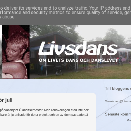
 deliver its services and to analyze traffic. Your IP address an
rformance and security metrics to ensure quality of service, g
s abuse.
Till bloggens 
r juli
Tweets av @Livsd
a på välförtjänt Ölandssemester. Men renoveringen stod inte helt
Senaste komm
tverkare är ju anlitade för detta projekt och en av dem passade på
Ge