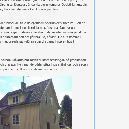
jälps åt att lägga ut vår gamla uterumsmatta. Det börjar arta sig.
 sy lite innan det sista kan komma på plats.
och köper de sista detaljerna till badrum och sovrum. Och en
å den andra nu ligger i projektets tvättstuga. Jag syr upp
an och så ringer målaren som ska måla fasaden och säger att de
an semestern och det går bra. Ja, såklart! De ska komma i
tom att ta reda på kulören som vi spanat in på ett hus i
d barnen. Målarna har redan dumpat ställningen på gräsmattan.
ch vi pratar lite innan de börjar sätta ihop ställningar och sedan
itt på vissa ställen som tidigare var svarta.