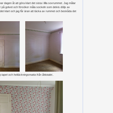
 dagen åt att göra klart det sista i lilla sovrummet. Jag målar
 på golvet och försöker måla sockeln som delvis döljs av
är det klart och jag får äran att täcka av rummet och beskåda det
 tapet och heltäckningsmatta från åttiotalet..