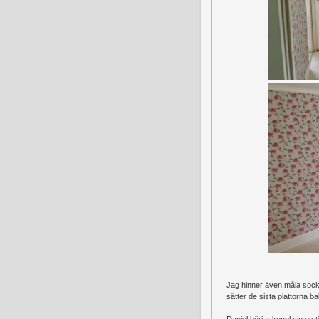
Jag hinner även måla sockel
sätter de sista plattorna 
Daniel börjar koppla in en t