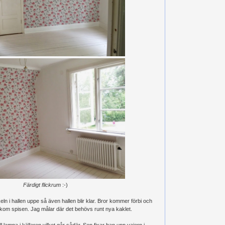
Färdigt flickrum
:-)
n i hallen uppe så även hallen blir klar. Bror kommer förbi och
bakom spisen. Jag målar där det behövs runt nya kaklet.
ill lampa i källaren vilket går sådär. Sen fixar han upp vajern i