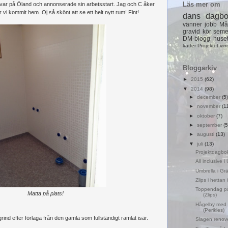
Läs mer om
 var på Öland och annonserade sin arbetsstart. Jag och C åker
 när vi kommit hem. Oj så skönt att se ett helt nytt rum! Fint!
dans
dagb
vänner
jobb
Må
gravid
kör
seme
DM-blogg
huse
katter
Projektet
vin
Bloggarkiv
►
2015
(62)
▼
2014
(98)
►
december
(5)
►
november
(1
►
oktober
(7)
►
september
(5
►
augusti
(13)
▼
juli
(13)
Projektdagbok 
All inclusive 
Umbrella i Gr
Zlips i hettan
Toppendag på
Matta på plats!
(Zlips)
Hågelby med f
(Perikles)
rind efter förlaga från den gamla som fullständigt ramlat isär.
Slagen renove