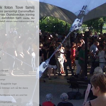
ok
foton
Tove
familj
ns
personligt
Dansmaffian
ster
Ölandsveckan
träning
t
dansfoton
barn
media
film
dsloft
uterum
kultur
klädkammare
roligt
1)
)
för juli
i Umeå
äsmyr
 i Baggböle loge
 Grönan och så lite dans
amiljerna och en ond fot
ringshjälte