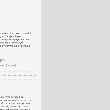
upp det stora såväl som det
lig och ärlig och ger
av en mycket sympatisk och
iska med fötterna på
as av samma saker som jag
gar
ease! (pappas)
n
 låter mig berusas av
g och min partner upplever
d som – utan att hyckla –
 förspel, ett tillstånd som
 gärna konservera. Fast man