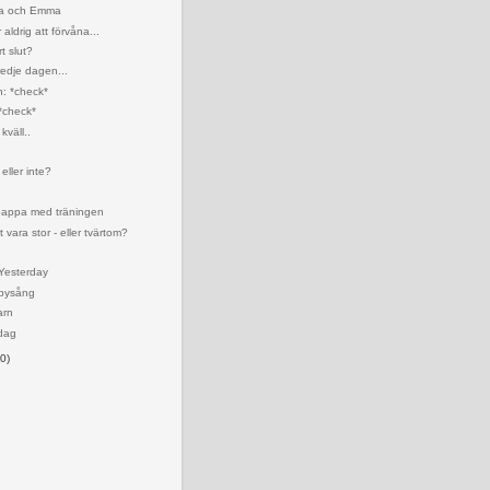
na och Emma
ldrig att förvåna...
t slut?
edje dagen...
: *check*
*check*
kväll..
eller inte?
 pappa med träningen
tt vara stor - eller tvärtom?
Yesterday
bysång
arn
dag
0)