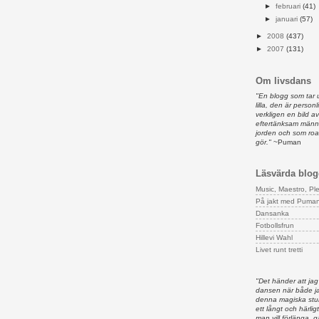
►
februari
(41)
►
januari
(57)
►
2008
(437)
►
2007
(131)
Om livsdans
"En blogg som tar 
lilla, den är person
verkligen en bild 
eftertänksam männ
jorden och som ro
gör."
~Puman
Läsvärda blog
Music, Maestro, Pl
På jakt med Puma
Dansanka
Fotbollsfrun
Hillevi Wahl
Livet runt tretti
"Det händer att jag
dansen när både ja
denna magiska stun
ett långt och härligt
man vill förlänga,