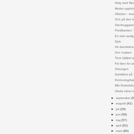
Helg med Ni
Modet upphör a
Oktober - snar
Och på den tr
Stenhuggaren
Predikanten: 
En helt vanlig 
Sjuk
Att dansträna 
Ont i halsen
Tove hjälper
För liten för a
Sötungen
Gamblers på 
Körövning/ba
Mitt förskoleb
Glada miner i
►
september
(5
►
augusti
(41)
►
juli
(29)
►
juni
(59)
►
maj
(57)
►
april
(52)
►
mars
(60)