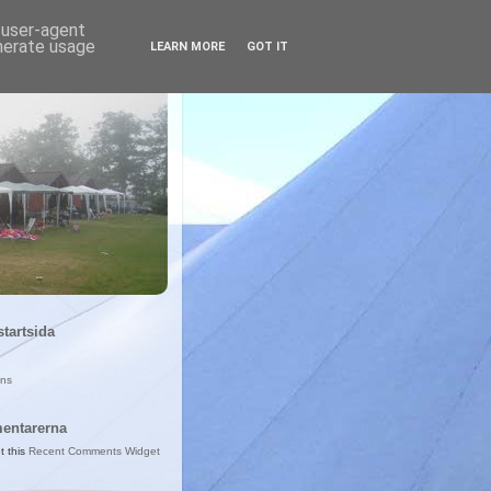
d user-agent
enerate usage
LEARN MORE
GOT IT
startsida
ans
entarerna
t this
Recent Comments Widget