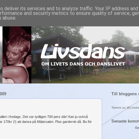
 deliver its services and to analyze traffic. Your IP address an
rformance and security metrics to ensure quality of service, g
s abuse.
009
Till bloggens 
Tweets av @Livsd
hallen i fredags. Det var tydligen 700 pers där! Kan ju också
Senaste komm
ar 170kr (!) att dansa på Mälarsalen. Plus garderob då. Bu för
Ge