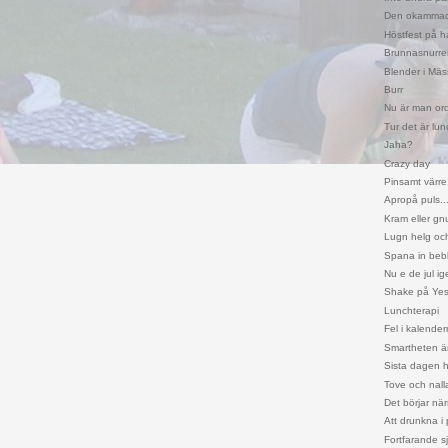
Den okammad
Höstfest på ha
Brunnasnurre
Blender i Mäs
Burr
Nu är man ordi
Tur det är lun
Jaha?
Crazy day
Pinsamt värre
Apropå puls..
Kram eller gnu
Lugn helg och
Spana in bebb
Nu e de jul ig
Shake på Yes
Lunchterapi
Fel i kalendern
Smartheten är
Sista dagen
Tove och nalla
Det börjar nä
Att drunkna 
Fortfarande s