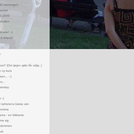
e sanningen
lvfart
n 2009
shallen
narie! :-)
ch ibland!
!
.
ss? (Om tjejen själv får välja..)
 ny kurs
en... :-)
en..
terday
 :(
 lathetens bästa vän
 hemma
rna - en bildserie
rma sig
i plommon
juk