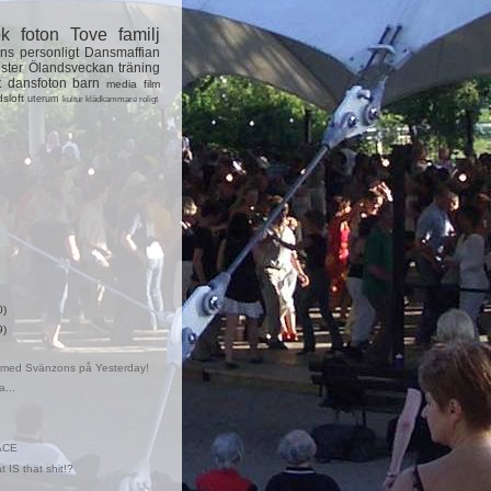
ok
foton
Tove
familj
ns
personligt
Dansmaffian
ster
Ölandsveckan
träning
t
dansfoton
barn
media
film
dsloft
uterum
kultur
klädkammare
roligt
0)
9)
g med Svänzons på Yesterday!
...
FACE
 IS that shit!?
..