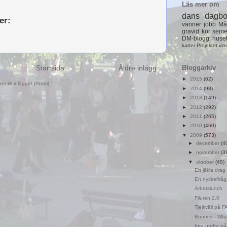
Läs mer om
dans
dagb
er:
vänner
jobb
Må
gravid
kör
seme
DM-blogg
huse
katter
Projektet
vin
Startsida
Äldre inlägg
Bloggarkiv
►
2015
(62)
r till inlägget (Atom)
►
2014
(98)
►
2013
(149)
►
2012
(292)
►
2011
(265)
►
2010
(460)
▼
2009
(573)
►
december
(4
►
november
(3
▼
oktober
(48)
Ett jäkla dra
En nyckelfråga
Arbetslunch
Filuren 2.0
Tjejkväll på 
Bounce - What
Inte undra på.