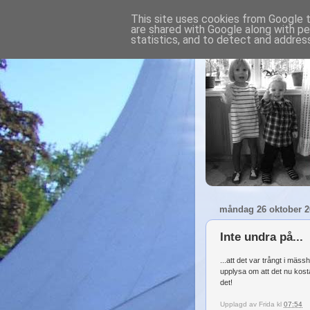
This site uses cookies from Google to
are shared with Google along with pe
statistics, and to detect and addres
måndag 26 oktober 2
Inte undra på...
...att det var trångt i mäss
upplysa om att det nu kost
det!
Upplagd av
Frida
kl
07:54