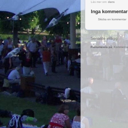
Läs mer om:
dans
Inga kommentar
Skicka en kommentar
Senaste inlägg
Prenumerera på:
Kommentare