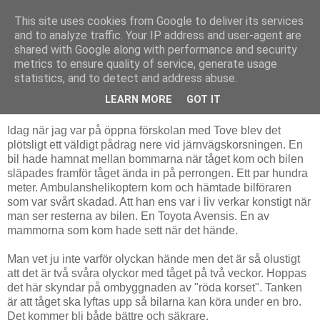
This site uses cookies from Google to deliver its services
Livsdans
and to analyze traffic. Your IP address and user-agent are
shared with Google along with performance and security
metrics to ensure quality of service, generate usage
statistics, and to detect and address abuse.
tisdag 31 mars 2009
En olycka kommer sällan ensam
LEARN MORE
GOT IT
Idag när jag var på öppna förskolan med Tove blev det
plötsligt ett väldigt pådrag nere vid järnvägskorsningen. En
bil hade hamnat mellan bommarna när tåget kom och bilen
släpades framför tåget ända in på perrongen. Ett par hundra
meter. Ambulanshelikoptern kom och hämtade bilföraren
som var svårt skadad. Att han ens var i liv verkar konstigt när
man ser resterna av bilen. En Toyota Avensis. En av
mammorna som kom hade sett när det hände.
Man vet ju inte varför olyckan hände men det är så olustigt
att det är två svåra olyckor med tåget på två veckor. Hoppas
det här skyndar på ombyggnaden av "röda korset". Tanken
är att tåget ska lyftas upp så bilarna kan köra under en bro.
Det kommer bli både bättre och säkrare.