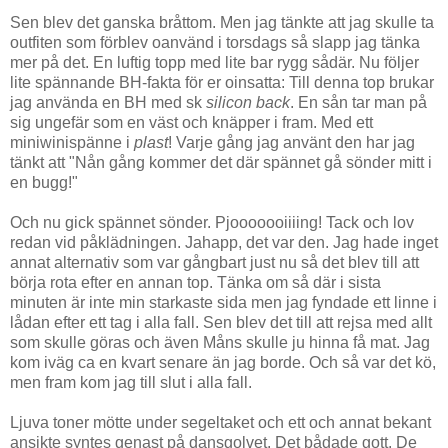
Sen blev det ganska bråttom. Men jag tänkte att jag skulle ta
outfiten som förblev oanvänd i torsdags så slapp jag tänka
mer på det. En luftig topp med lite bar rygg sådär. Nu följer
lite spännande BH-fakta för er oinsatta: Till denna top brukar
jag använda en BH med sk
silicon back
. En sån tar man på
sig ungefär som en väst och knäpper i fram. Med ett
miniwinispänne i
plast
! Varje gång jag använt den har jag
tänkt att "Nån gång kommer det där spännet gå sönder mitt i
en bugg!"
Och nu gick spännet sönder. Pjooooooiiiing! Tack och lov
redan vid påklädningen. Jahapp, det var den. Jag hade inget
annat alternativ som var gångbart just nu så det blev till att
börja rota efter en annan top. Tänka om så där i sista
minuten är inte min starkaste sida men jag fyndade ett linne i
lådan efter ett tag i alla fall. Sen blev det till att rejsa med allt
som skulle göras och även Måns skulle ju hinna få mat. Jag
kom iväg ca en kvart senare än jag borde. Och så var det kö,
men fram kom jag till slut i alla fall.
Ljuva toner mötte under segeltaket och ett och annat bekant
ansikte syntes genast på dansgolvet. Det bådade gott. De