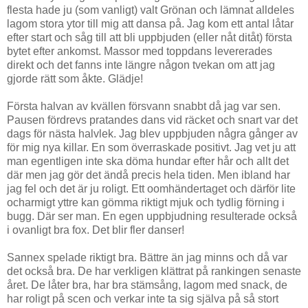
flesta hade ju (som vanligt) valt Grönan och lämnat alldeles
lagom stora ytor till mig att dansa på. Jag kom ett antal låtar
efter start och såg till att bli uppbjuden (eller nåt ditåt) första
bytet efter ankomst. Massor med toppdans levererades
direkt och det fanns inte längre någon tvekan om att jag
gjorde rätt som åkte. Glädje!
Första halvan av kvällen försvann snabbt då jag var sen.
Pausen fördrevs pratandes dans vid räcket och snart var det
dags för nästa halvlek. Jag blev uppbjuden några gånger av
för mig nya killar. En som överraskade positivt. Jag vet ju att
man egentligen inte ska döma hundar efter hår och allt det
där men jag gör det ändå precis hela tiden. Men ibland har
jag fel och det är ju roligt. Ett oomhändertaget och därför lite
ocharmigt yttre kan gömma riktigt mjuk och tydlig förning i
bugg. Där ser man. En egen uppbjudning resulterade också
i ovanligt bra fox. Det blir fler danser!
Sannex spelade riktigt bra. Bättre än jag minns och då var
det också bra. De har verkligen klättrat på rankingen senaste
året. De låter bra, har bra stämsång, lagom med snack, de
har roligt på scen och verkar inte ta sig själva på så stort