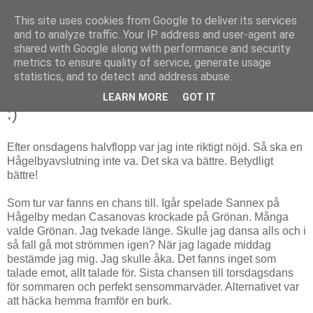
This site uses cookies from Google to deliver its services
Livsdans
and to analyze traffic. Your IP address and user-agent are
shared with Google along with performance and security
metrics to ensure quality of service, generate usage
statistics, and to detect and address abuse.
fredag 13 augusti 2010
Säsongsavslutning med Sannex istället
LEARN MORE
GOT IT
:)
Efter onsdagens halvflopp var jag inte riktigt nöjd. Så ska en
Hågelbyavslutning inte va. Det ska va bättre. Betydligt
bättre!
Som tur var fanns en chans till. Igår spelade Sannex på
Hågelby medan Casanovas krockade på Grönan. Många
valde Grönan. Jag tvekade länge. Skulle jag dansa alls och i
så fall gå mot strömmen igen? När jag lagade middag
bestämde jag mig. Jag skulle åka. Det fanns inget som
talade emot, allt talade för. Sista chansen till torsdagsdans
för sommaren och perfekt sensommarväder. Alternativet var
att häcka hemma framför en burk.