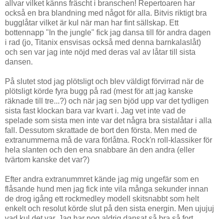
allvar vilket känns fräscht i branschen! Repertoaren har
också en bra blandning med något för alla. Bitvis riktigt bra
bugglåtar vilket är kul när man har fint sällskap. Ett
bottennapp "In the jungle" fick jag dansa till för andra dagen
i rad (jo, Titanix ensvisas också med denna barnkalaslåt)
och sen var jag inte nöjd med deras val av låtar till sista
dansen.
På slutet stod jag plötsligt och blev väldigt förvirrad när de
plötsligt körde fyra bugg på rad (mest för att jag kanske
räknade till tre...?) och när jag sen bjöd upp var det tydligen
sista fast klockan bara var kvart i. Jag vet inte vad de
spelade som sista men inte var det några bra sistalåtar i alla
fall. Dessutom skrattade de bort den första. Men med de
extranummerna må de vara förlåtna. Rock'n roll-klassiker för
hela slanten och den ena snabbare än den andra (eller
tvärtom kanske det var?)
Efter andra extranummret kände jag mig ungefär som en
flåsande hund men jag fick inte vila många sekunder innan
de drog igång ett rockmedley modell skitsnabbt som helt
enkelt och resolut körde slut på den sista energin. Men ujujuj
vad kul det var. Jag har nog aldrig dansat så bra så fort.