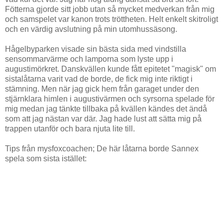
Fötterna gjorde sitt jobb utan så mycket medverkan från mig
och samspelet var kanon trots tröttheten. Helt enkelt skitroligt
och en värdig avslutning på min utomhussäsong.
Hågelbyparken visade sin bästa sida med vindstilla
sensommarvärme och lamporna som lyste upp i
augustimörkret. Danskvällen kunde fått epitetet "magisk" om
sistalåtarna varit vad de borde, de fick mig inte riktigt i
stämning. Men när jag gick hem från garaget under den
stjärnklara himlen i augustivärmen och syrsorna spelade för
mig medan jag tänkte tillbaka på kvällen kändes det ändå
som att jag nästan var där. Jag hade lust att sätta mig på
trappen utanför och bara njuta lite till.
Tips från mysfoxcoachen; De här låtarna borde Sannex
spela som sista istället: