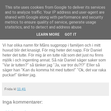
This site uses cookies from Google to deliver its services
Livsdans
and to analyze traffic. Your IP address and user-agent are
shared with Google along with performance and security
metrics to ensure quality of service, generate usage
statistics, and to detect and address abuse.
torsdag 19 augusti 2010
Förvirrande tutte
LEARN MORE
GOT IT
Vi har olika namn för Måns sugpropp i familjen och i mitt
huvud blir det knasigt. För mig heter det napp. För Daniel
heter det tutte. För mig är en tutte nåt som det just nu finns
mjölk i och ingenting annat. Så när Daniel säger saker som
"Var är tutten?" så tänker jag "Ja, var tror du?!?" Eller så
säger han "Kan du komma hit med tutten!" "Ok, det var raka
puckar!" tänker jag.
Frida
kl
11:41
Inga kommentarer: