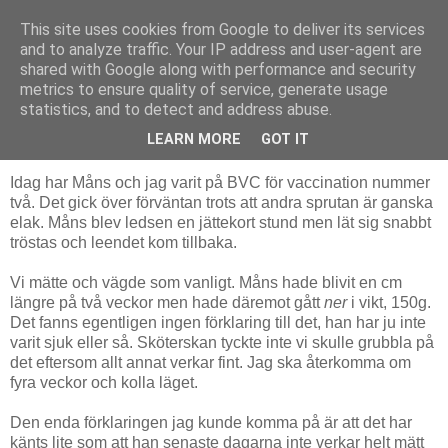
This site uses cookies from Google to deliver its services
Livsdans
and to analyze traffic. Your IP address and user-agent are
shared with Google along with performance and security
metrics to ensure quality of service, generate usage
statistics, and to detect and address abuse.
tisdag 24 augusti 2010
Med Måns på BVC
LEARN MORE
GOT IT
Idag har Måns och jag varit på BVC för vaccination nummer
två. Det gick över förväntan trots att andra sprutan är ganska
elak. Måns blev ledsen en jättekort stund men lät sig snabbt
tröstas och leendet kom tillbaka.
Vi mätte och vägde som vanligt. Måns hade blivit en cm
längre på två veckor men hade däremot gått
ner
i vikt, 150g.
Det fanns egentligen ingen förklaring till det, han har ju inte
varit sjuk eller så. Sköterskan tyckte inte vi skulle grubbla på
det eftersom allt annat verkar fint. Jag ska återkomma om
fyra veckor och kolla läget.
Den enda förklaringen jag kunde komma på är att det har
känts lite som att han senaste dagarna inte verkar helt mätt