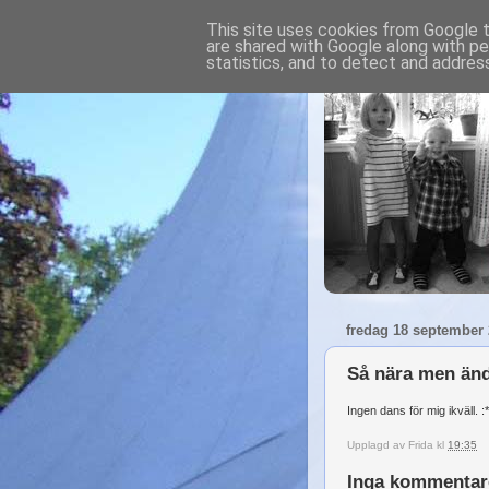
This site uses cookies from Google to
are shared with Google along with pe
statistics, and to detect and addres
fredag 18 september
Så nära men änd
Ingen dans för mig ikväll. :*
Upplagd av
Frida
kl
19:35
Inga kommentar