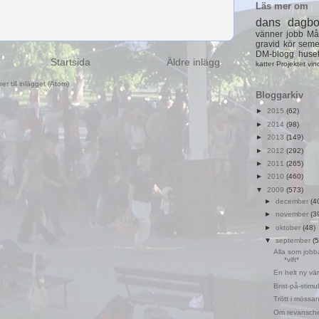
Läs mer om
dans
dagb
vänner
jobb
Må
gravid
kör
seme
DM-blogg
huse
Startsida
Äldre inlägg
katter
Projektet
vin
r till inlägget (Atom)
Bloggarkiv
►
2015
(62)
►
2014
(98)
►
2013
(149)
►
2012
(292)
►
2011
(265)
►
2010
(460)
▼
2009
(573)
►
december
(4
►
november
(3
►
oktober
(48)
▼
september
(5
Alla som jobb
*vift*
En helt ny vär
Brist-på-stimu
Trött i mössa
Om revansche