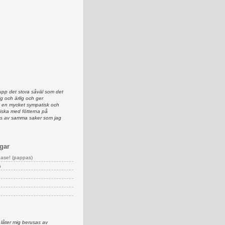
upp det stora såväl som det
lig och ärlig och ger
av en mycket sympatisk och
iska med fötterna på
as av samma saker som jag
gar
ease! (pappas)
n
 låter mig berusas av