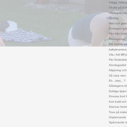
Inlägg i brist
Shake på Est
Lördagsleds
Tjejdag
Mätt och glad
Övningen igå
Film från foxk
Fredagsmys
Blå himmel m
kalkyleramera
Vila i frid lillP
Fler förskolek
Söndagsslött
Klippning och
Så nära men 
Eh...okej....?
Gårdagens kör
Duktiga tjejen
Gnussa bort f
Kort kväll oc
Stannar hemm
Tove på insko
Ospännande 
Spännande da