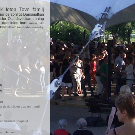
ok
foton
Tove
familj
ns
personligt
Dansmaffian
ster
Ölandsveckan
träning
t
dansfoton
barn
media
film
dsloft
uterum
kultur
klädkammare
roligt
0)
9)
0)
ar deltid räcker upp en hand!
ld
lansrelaterat hopbryt
n
n i dansen