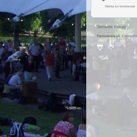
Skicka en kommentar
Senaste inlägg
Prenumerera på:
Kommentare