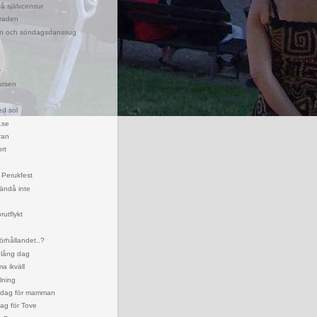
 på självcensur
raden
en och söndagsdanssug
r
ursen
ed sol
.se
yran
ort
 Perukfest
ändå inte
utflykt
örhållandet..?
h lång dag
a ikväll
lning
dag för mamman
g för Tove