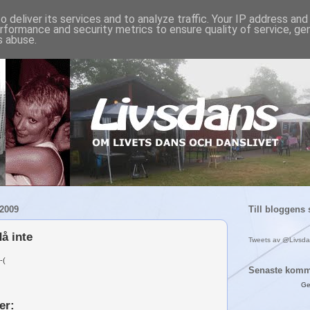
 deliver its services and to analyze traffic. Your IP address an
rformance and security metrics to ensure quality of service, g
s abuse.
 2009
Till bloggens 
å inte
Tweets av @Livsd
-(
Senaste komm
Ge
er: