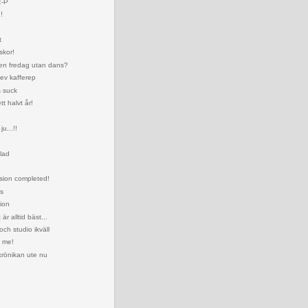
:-P
!
t
skor!
en fredag utan dans?
ev kafferep
s suck
tt halvt år!
ju...!!
glad
sion completed!
s
dion
är alltid bäst...
och studio ikväll
h me!
önikan ute nu