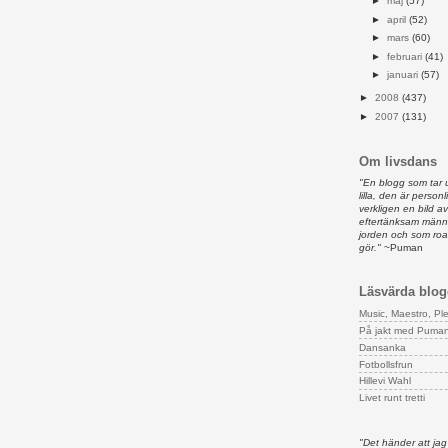
►
maj
(57)
►
april
(52)
►
mars
(60)
►
februari
(41)
►
januari
(57)
►
2008
(437)
►
2007
(131)
Om livsdans
"En blogg som tar 
lilla, den är person
verkligen en bild 
eftertänksam männ
jorden och som ro
gör."
~Puman
Läsvärda blog
Music, Maestro, Pl
På jakt med Puma
Dansanka
Fotbollsfrun
Hillevi Wahl
Livet runt tretti
"Det händer att jag