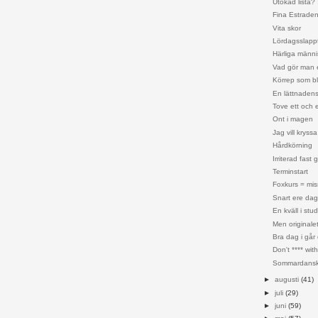
Utökad lista? 
Fina Estraden
Vita skor
Lördagsslapp
Härliga männi
Vad gör man 
Körrep som bl
En lättnaden
Tove ett och e
Ont i magen
Jag vill kryssa 
Hårdkörning
Irriterad fast 
Terminstart
Foxkurs = mis
Snart ere dag
En kväll i stu
Men originalet 
Bra dag i går 
Don't **** wit
Sommardanskr
►
augusti
(41)
►
juli
(29)
►
juni
(59)