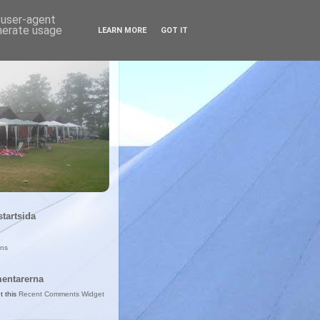
d user-agent
enerate usage
LEARN MORE
GOT IT
startsida
ans
entarerna
t this
Recent Comments Widget