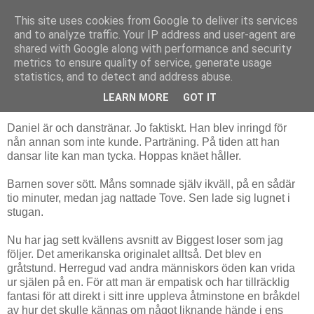
This site uses cookies from Google to deliver its services
Livsdans
and to analyze traffic. Your IP address and user-agent are
shared with Google along with performance and security
metrics to ensure quality of service, generate usage
statistics, and to detect and address abuse.
tisdag 14 september 2010
Har rensat tårkanalerna
LEARN MORE
GOT IT
Daniel är och danstränar. Jo faktiskt. Han blev inringd för
nån annan som inte kunde. Parträning. På tiden att han
dansar lite kan man tycka. Hoppas knäet håller.
Barnen sover sött. Måns somnade själv ikväll, på en sådär
tio minuter, medan jag nattade Tove. Sen lade sig lugnet i
stugan.
Nu har jag sett kvällens avsnitt av Biggest loser som jag
följer. Det amerikanska originalet alltså. Det blev en
gråtstund. Herregud vad andra människors öden kan vrida
ur själen på en. För att man är empatisk och har tillräcklig
fantasi för att direkt i sitt inre uppleva åtminstone en bråkdel
av hur det skulle kännas om något liknande hände i ens