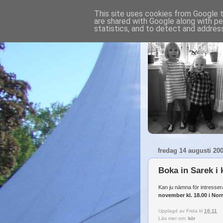
This site uses cookies from Google to
are shared with Google along with pe
statistics, and to detect and addres
fredag 14 augusti 20
Boka in Sarek i 
Kan ju nämna för intresser
november kl. 18.00 i Norr
Upplagd av
Frida
kl
16:11
Läs mer om:
kör