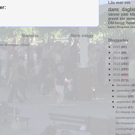
Läs mer om
er:
dans
dagb
vänner
jobb
Må
gravid
kör
seme
DM-blogg
huse
katter
Projektet
vin
Startsida
Äldre inlägg
Bloggarkiv
r till inlägget (Atom)
►
2015
(62)
►
2014
(98)
►
2013
(149)
►
2012
(292)
►
2011
(265)
►
2010
(460)
▼
2009
(573)
►
december
(4
►
november
(3
►
oktober
(48)
►
september
(5
▼
augusti
(41)
En deppig da
Inomhuspremi
Söndagspyss
Lördagslugn 
Fredagsröj