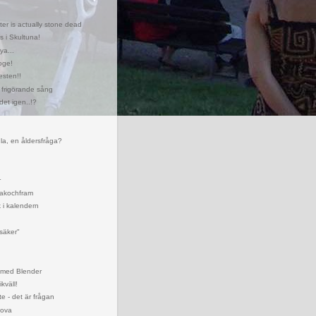
g
ter is actually stone dead
 i Skultuna!
ya...
oge!
esten!!
ll frigörande sång
det igen..!?
gla, en åldersfråga?
r
bakochfram
 i kalendern
nsäker"
 med Blender
kväll!
te - det är frågan
sova