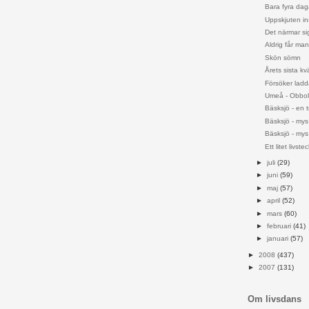
Bara fyra daga
Uppskjuten in
Det närmar si
Aldrig får man 
Skön sömn
Årets sista kv
Försöker ladd
Umeå - Obbo
Bäsksjö - en 
Bäsksjö - mys
Bäsksjö - mys
Ett litet livste
►
juli
(29)
►
juni
(59)
►
maj
(57)
►
april
(52)
►
mars
(60)
►
februari
(41)
►
januari
(57)
►
2008
(437)
►
2007
(131)
Om livsdans