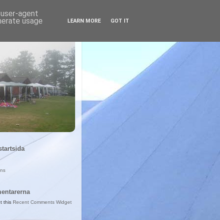
d user-agent
enerate usage
LEARN MORE
GOT IT
startsida
ans
entarerna
t this
Recent Comments Widget