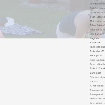
Torsdagssån
Frida's compu
Underbar dans
Sushi utan so
Mot Oskars L
Bästa 60-årsf
Från stress ti
Han har gjort 
Lugnare
Bedövad
Tant eller pin
Boka dans??
För mycket
Tidig kväll igå
Tove tvättar 
Boka in Sarek
Långlunch
"Du är ju ste
Lalalala....
Aj min kropp!
Barvapremiär
Barvapremiär i
Dansa eller in
Tove vill inte 