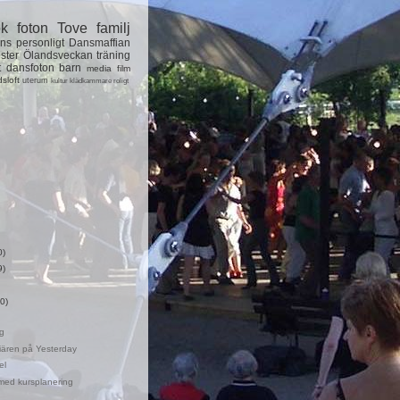
ok
foton
Tove
familj
ns
personligt
Dansmaffian
ster
Ölandsveckan
träning
t
dansfoton
barn
media
film
dsloft
uterum
kultur
klädkammare
roligt
0)
9)
0)
g
ären på Yesterday
el
med kursplanering