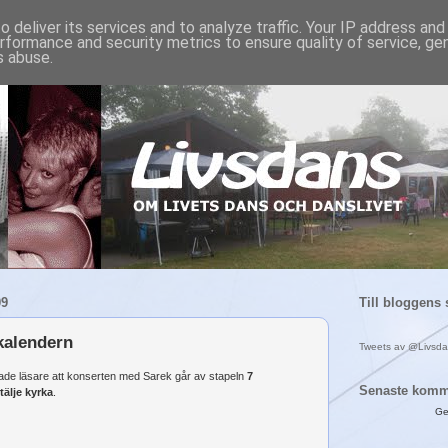
 deliver its services and to analyze traffic. Your IP address an
rformance and security metrics to ensure quality of service, g
s abuse.
09
Till bloggens 
kalendern
Tweets av @Livsd
ade läsare att
konserten
med Sarek
går av stapeln
7
Senaste komm
tälje kyrka
.
Ge