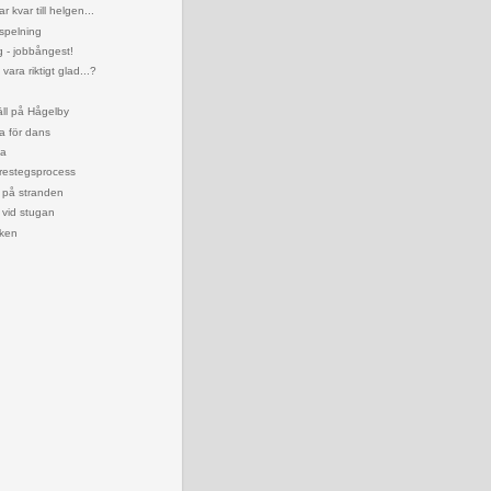
r kvar till helgen...
spelning
g - jobbångest!
vara riktigt glad...?
äll på Hågelby
a för dans
la
trestegsprocess
 på stranden
 vid stugan
cken