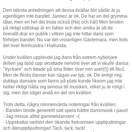
Den största anledningen att dessa kvällar blir sådär är ju
egentligen inte bandet. Jannez är ok. De har en del grymma
låtar, men en hel del trista också (Hej och hå!) Men bristen
på riktigt sällskap är en faktor och den andra är att de
överallt drar en publik i vilken jag inte hittar dans som
förhöjer bandet. Nu var det visserligen Gävlemara, men trots
det över femhundra i Hallunda.
Under kvällen upplevde jag dans från extrem nybörjare
(killen jag bjöd upp skrattade nervöst över att vi skulle dansa
"tryckare" och tittade på sina fötter över min axel(!)) till No1.
Men de flesta danser kan sägas var typ, ok. De enligt mig
duktiga dansare som fanns på plats kunde liksom jag inte
heller riktigt hålla sig seriösa till musiken, vilket ju är roligt i
sig, men det säger ändå en del om kvällen.
Trots detta, några minnesvärda noteringar från kvällen:
- Banden borde generellt sätt spela bättre dansmusik i paus!
- Jag missar alltid gammeldansen! :-(
- Uppskattar oerhört den ökande frekvensen uppbjudningar
och återuppbjudningar! Tack, tack, tack!