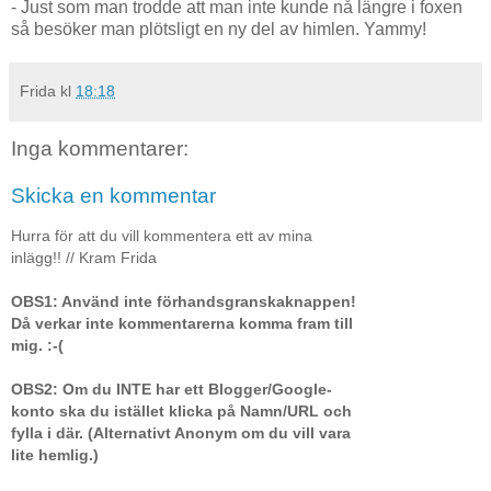
- Just som man trodde att man inte kunde nå längre i foxen
så besöker man plötsligt en ny del av himlen. Yammy!
Frida
kl
18:18
Inga kommentarer:
Skicka en kommentar
Hurra för att du vill kommentera ett av mina
inlägg!! // Kram Frida
OBS1: Använd inte förhandsgranskaknappen!
Då verkar inte kommentarerna komma fram till
mig. :-(
OBS2: Om du INTE har ett Blogger/Google-
konto ska du istället klicka på Namn/URL och
fylla i där. (Alternativt Anonym om du vill vara
lite hemlig.)