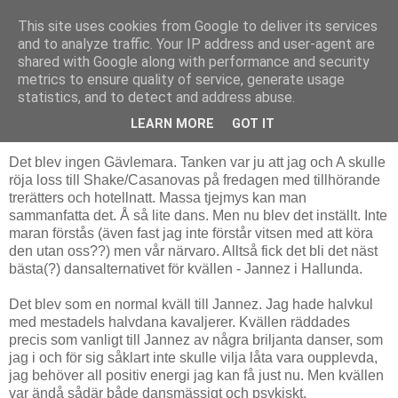
This site uses cookies from Google to deliver its services
Livsdans
and to analyze traffic. Your IP address and user-agent are
shared with Google along with performance and security
metrics to ensure quality of service, generate usage
statistics, and to detect and address abuse.
söndag 25 mars 2012
Jannez i Hallunda
LEARN MORE
GOT IT
Det blev ingen Gävlemara. Tanken var ju att jag och A skulle
röja loss till Shake/Casanovas på fredagen med tillhörande
trerätters och hotellnatt. Massa tjejmys kan man
sammanfatta det. Å så lite dans. Men nu blev det inställt. Inte
maran förstås (även fast jag inte förstår vitsen med att köra
den utan oss??) men vår närvaro. Alltså fick det bli det näst
bästa(?) dansalternativet för kvällen - Jannez i Hallunda.
Det blev som en normal kväll till Jannez. Jag hade halvkul
med mestadels halvdana kavaljerer. Kvällen räddades
precis som vanligt till Jannez av några briljanta danser, som
jag i och för sig såklart inte skulle vilja låta vara oupplevda,
jag behöver all positiv energi jag kan få just nu. Men kvällen
var ändå sådär både dansmässigt och psykiskt.