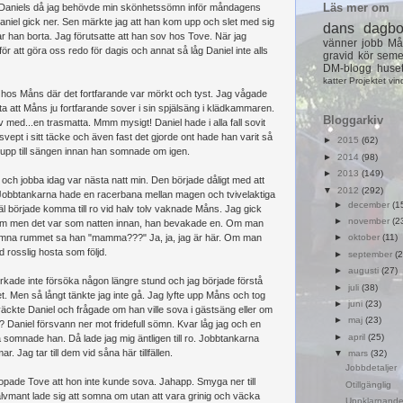
Läs mer om
r Daniels då jag behövde min skönhetssömn inför måndagens
aniel gick ner. Sen märkte jag att han kom upp och slet med sig
dans
dagb
 han borta. Jag förutsatte att han sov hos Tove. När jag
vänner
jobb
Må
 att göra oss redo för dagis och annat så låg Daniel inte alls
gravid
kör
seme
DM-blogg
huse
katter
Projektet
vin
 hos Måns där det fortfarande var mörkt och tyst. Jag vågade
ta att Måns ju fortfarande sover i sin spjälsäng i klädkammaren.
Bloggarkiv
v med...en trasmatta. Mmm mysigt! Daniel hade i alla fall sovit
svept i sitt täcke och även fast det gjorde ont hade han varit så
►
2015
(62)
å upp till sängen innan han somnade om igen.
►
2014
(98)
►
2013
(149)
 och jobba idag var nästa natt min. Den började dåligt med att
▼
2012
(292)
 Jobbtankarna hade en racerbana mellan magen och tvivelaktiga
►
december
(1
äl började komma till ro vid halv tolv vaknade Måns. Jag gick
►
november
(2
m men det var som natten innan, han bevakade en. Om man
lämna rummet sa han "mamma???" Ja, ja, jag är här. Om man
►
oktober
(11)
ed rosslig hosta som följd.
►
september
(2
►
augusti
(27)
orkade inte försöka någon längre stund och jag började förstå
►
juli
(38)
et. Men så långt tänkte jag inte gå. Jag lyfte upp Måns och tog
►
juni
(23)
äckte Daniel och frågade om han ville sova i gästsäng eller om
►
maj
(23)
? Daniel försvann ner mot fridefull sömn. Kvar låg jag och en
►
april
(25)
 somnade han. Då lade jag mig äntligen till ro. Jobbtankarna
 Jag tar till dem vid såna här tillfällen.
▼
mars
(32)
Jobbdetaljer
opade Tove att hon inte kunde sova. Jahapp. Smyga ner till
Otillgänglig
jälvmant lade sig att somna om utan att vara grinig och väcka
Uppklarnande