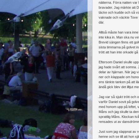
nätterna. Förra natten va
bravader. Jag märkte att D
täcke och kudde och så var
vaknade och väckte Tove för
där.
Alltså måste han vara inne
inte kika in. Man ska nu ve
Brevid sängen finns ett gol
sista timmarna på golvet in
trött att han inte orkade g
Eftersom Daniel skulle upp
jag hade svårt att somna.
delar av hjärnan. När jag v
ner och klappade om hono
ens tänkte tanken på att 
ändå gick blev det illtjut m
Jag var så sjukt trött och 
varför Daniel sovit på golv
med honom upp på loftet, v
Måns och jag skulle ta den
sprattlig Måns. Klockan två
rensades ut av dansdrömmar.
Just som jag slappnat av r
henne och se till att hon s