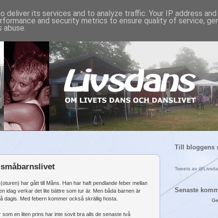
 deliver its services and to analyze traffic. Your IP address an
rformance and security metrics to ensure quality of service, g
s abuse.
Till bloggens 
 småbarnslivet
Tweets av @Livsd
(oturen) har gått till Måns. Han har haft pendlande feber mellan
Senaste komm
en idag verkar det lite bättre som tur är. Men båda barnen är
 dagis. Med febern kommer också skrällig hosta.
Ge
om en liten prins har inte sovit bra alls de senaste två