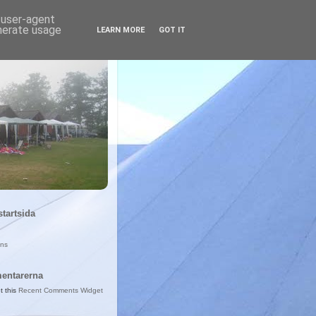
d user-agent
enerate usage
LEARN MORE
GOT IT
startsida
ans
entarerna
t this
Recent Comments Widget