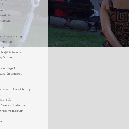
helg
unda
uss-skola
ial dag :-)
 en blogg nära dig!
 i dimman
nda
h själ i obalans
te spännande
r det dags!!
sa småbarnslivet
nd so....Swedish... :-(
!
llde 4 år
l Sannex i Hallunda
 före fredagslugn
en