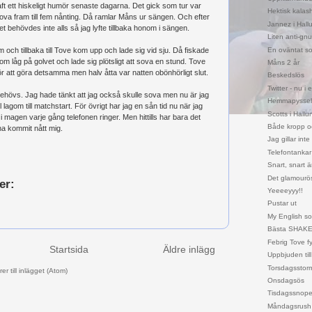
t ett hiskeligt humör senaste dagarna. Det gick som tur var
Hektisk kalas
va fram till fem nånting. Då ramlar Måns ur sängen. Och efter
Jannez i Hall
 Det behövdes inte alls så jag lyfte tillbaka honom i sängen.
Liten anti-gn
En oväntat soc
am och tillbaka till Tove kom upp och lade sig vid sju. Då fiskade
 låg på golvet och lade sig plötsligt att sova en stund. Tove
Måns 2 år
ör att göra detsamma men halv åtta var natten obönhörligt slut.
Beskedslös
Twitter - nu i
hövs. Jag hade tänkt att jag också skulle sova men nu är jag
Hemmapyssel
l lagom till matchstart. För övrigt har jag en sån tid nu när jag
Scotts i Hallu
 i magen varje gång telefonen ringer. Men hittills har bara det
Både kropp oc
na kommit nått mig.
Jag gillar in
Telefontankar
Snart, snart ä
Det glamourö
er:
Yeeeeyyy!!
Pustar ut
My English sou
Bästa SHAKE
Febrig Tove fy
Startsida
Äldre inlägg
Uppbjuden til
Torsdagsstorm
r till inlägget (Atom)
Onsdagsös
Tisdagssnop
Måndagsrush