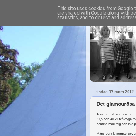
This site uses cookies from Google to
are shared with Google along with pe
statistics, and to detect and addres
tisdag 13 mars 2012
Det glamourösa
Tove är frisk nu men turen 
37,5 och 40,2 i två dygn m
hemma med mig och inte på
Måns som ju normalt sover s