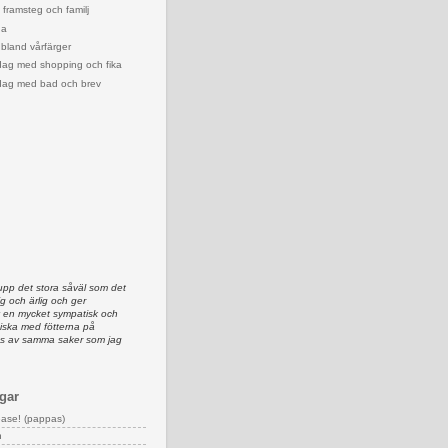
framsteg och familj
da
 bland vårfärger
dag med shopping och fika
dag med bad och brev
upp det stora såväl som det
lig och ärlig och ger
av en mycket sympatisk och
iska med fötterna på
as av samma saker som jag
gar
ease! (pappas)
n