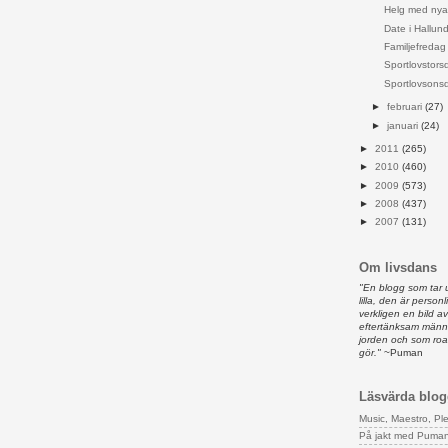
Helg med nya 
Date i Hallun
Familjefredag
Sportlovstors
Sportlovsons
►
februari
(27)
►
januari
(24)
►
2011
(265)
►
2010
(460)
►
2009
(573)
►
2008
(437)
►
2007
(131)
Om livsdans
"En blogg som tar 
lilla, den är person
verkligen en bild 
eftertänksam männ
jorden och som ro
gör."
~Puman
Läsvärda blog
Music, Maestro, Pl
På jakt med Puma