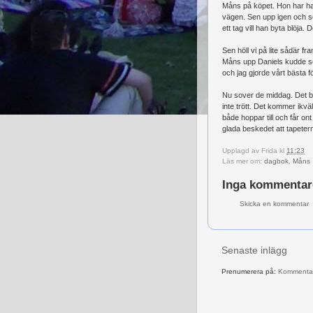
Måns på köpet. Hon har haf
vägen. Sen upp igen och so
ett tag vill han byta blöja.
Sen höll vi på lite sådär fr
Måns upp Daniels kudde som
och jag gjorde vårt bästa f
Nu sover de middag. Det be
inte trött. Det kommer ikväl
både hoppar till och får ont
glada beskedet att tapeter
Upplagd av
Frida
kl
11:23
Läs mer om:
dagbok
,
Måns
Inga kommentar
Skicka en kommentar
Senaste inlägg
Prenumerera på:
Kommentare