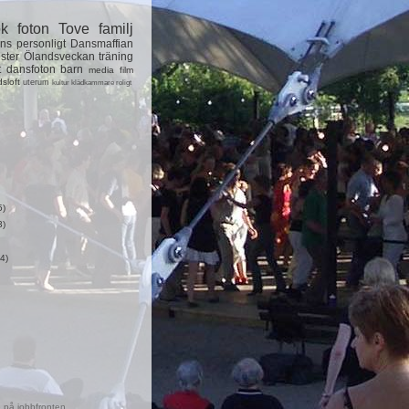
ok
foton
Tove
familj
ns
personligt
Dansmaffian
ster
Ölandsveckan
träning
t
dansfoton
barn
media
film
dsloft
uterum
kultur
klädkammare
roligt
5)
3)
4)
 på jobbfronten