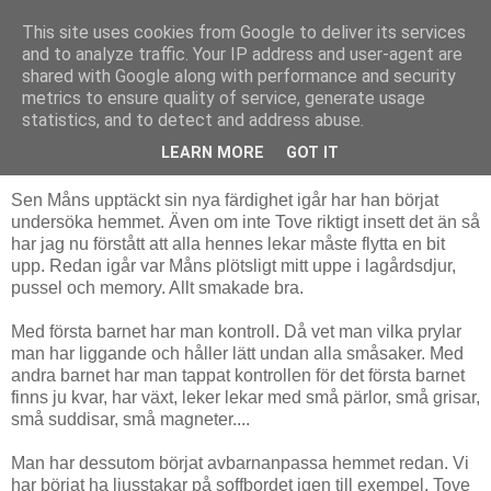
This site uses cookies from Google to deliver its services
Livsdans
and to analyze traffic. Your IP address and user-agent are
shared with Google along with performance and security
metrics to ensure quality of service, generate usage
statistics, and to detect and address abuse.
torsdag 11 november 2010
Se upp nu kommer Måns!
LEARN MORE
GOT IT
Sen Måns upptäckt sin nya färdighet igår har han börjat
undersöka hemmet. Även om inte Tove riktigt insett det än så
har jag nu förstått att alla hennes lekar måste flytta en bit
upp. Redan igår var Måns plötsligt mitt uppe i lagårdsdjur,
pussel och memory. Allt smakade bra.
Med första barnet har man kontroll. Då vet man vilka prylar
man har liggande och håller lätt undan alla småsaker. Med
andra barnet har man tappat kontrollen för det första barnet
finns ju kvar, har växt, leker lekar med små pärlor, små grisar,
små suddisar, små magneter....
Man har dessutom börjat avbarnanpassa hemmet redan. Vi
har börjat ha ljusstakar på soffbordet igen till exempel. Tove