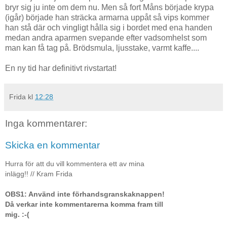
bryr sig ju inte om dem nu. Men så fort Måns började krypa
(igår) började han sträcka armarna uppåt så vips kommer
han stå där och vingligt hålla sig i bordet med ena handen
medan andra aparmen svepande efter vadsomhelst som
man kan få tag på. Brödsmula, ljusstake, varmt kaffe....
En ny tid har definitivt rivstartat!
Frida
kl
12:28
Inga kommentarer:
Skicka en kommentar
Hurra för att du vill kommentera ett av mina
inlägg!! // Kram Frida
OBS1: Använd inte förhandsgranskaknappen!
Då verkar inte kommentarerna komma fram till
mig. :-(