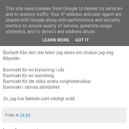
This site uses cookies from Google to deliver its services
Livsdans
and to analyze traffic. Your IP address and user-agent are
shared with Google along with performance and security
metrics to ensure quality of service, generate usage
statistics, and to detect and address abuse.
fredag 19 november 2010
Önskelista till Tomten
LEARN MORE
GOT IT
Bortsett från den där bilen jag skrev om önskar jag mig
följande:
Barnvakt för en kryssning i vår
Barnvakt för en danshelg
Barnvakt för lite olika andra rolighetskvällar
Barnvakt i största allmänhet
Jo, jag har faktiskt varit väldigt snäll
Frida
kl
14:54