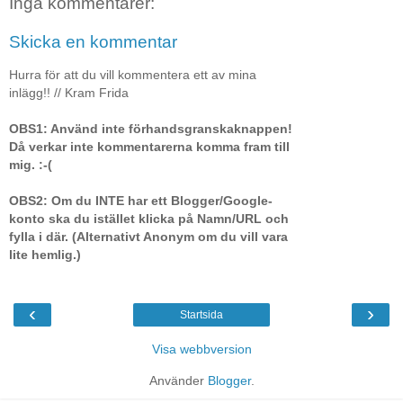
Inga kommentarer:
Skicka en kommentar
Hurra för att du vill kommentera ett av mina
inlägg!! // Kram Frida
OBS1: Använd inte förhandsgranskaknappen!
Då verkar inte kommentarerna komma fram till
mig. :-(
OBS2: Om du INTE har ett Blogger/Google-
konto ska du istället klicka på Namn/URL och
fylla i där. (Alternativt Anonym om du vill vara
lite hemlig.)
‹
›
Startsida
Visa webbversion
Använder
Blogger
.