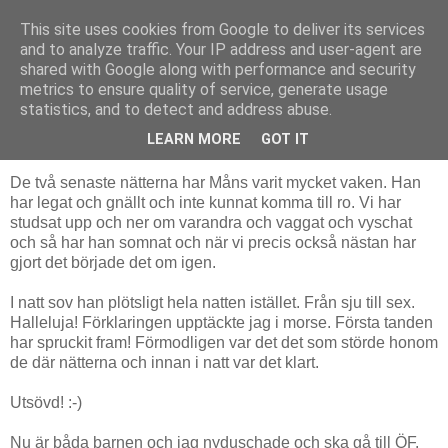
This site uses cookies from Google to deliver its services
Livsdans
and to analyze traffic. Your IP address and user-agent are
shared with Google along with performance and security
metrics to ensure quality of service, generate usage
statistics, and to detect and address abuse.
fredag 1 oktober 2010
Ett första risgryn
LEARN MORE
GOT IT
De två senaste nätterna har Måns varit mycket vaken. Han
har legat och gnällt och inte kunnat komma till ro. Vi har
studsat upp och ner om varandra och vaggat och vyschat
och så har han somnat och när vi precis också nästan har
gjort det började det om igen.
I natt sov han plötsligt hela natten istället. Från sju till sex.
Halleluja! Förklaringen upptäckte jag i morse. Första tanden
har spruckit fram! Förmodligen var det det som störde honom
de där nätterna och innan i natt var det klart.
Utsövd! :-)
Nu är båda barnen och jag nyduschade och ska gå till ÖF.