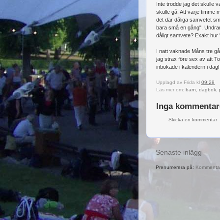
Inte trodde jag det skulle v
skulle gå. Att varje timme
det där dåliga samvetet smy
bara små en gång". Undrar 
dåligt samvete? Exakt hur 
I natt vaknade Måns tre gå
jag strax före sex av att T
inbokade i kalendern i dag!
Upplagd av
Frida
kl
09:29
Läs mer om:
barn
,
dagbok
,
Inga kommentar
Skicka en kommentar
Senaste inlägg
Prenumerera på:
Kommentare