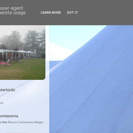
d user-agent
enerate usage
LEARN MORE
GOT IT
startsida
ans
entarerna
t this
Recent Comments Widget