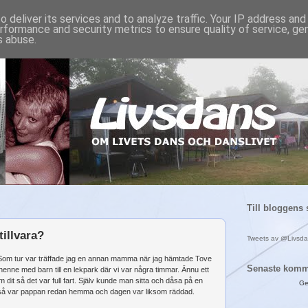
 deliver its services and to analyze traffic. Your IP address an
rformance and security metrics to ensure quality of service, g
s abuse.
Till bloggens 
 tillvara?
Tweets av @Livsd
t. Som tur var träffade jag en annan mamma när jag hämtade Tove
Senaste komm
nne med barn till en lekpark där vi var några timmar. Ännu ett
dit så det var full fart. Själv kunde man sitta och dåsa på en
Ge
 så var pappan redan hemma och dagen var liksom räddad.