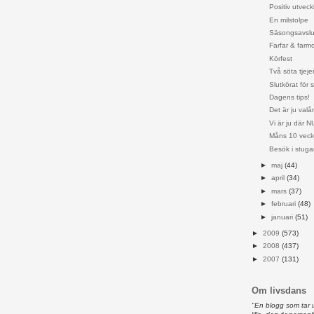
Positiv utveck
En milstolpe
Säsongsavslu
Farfar & farm
Körfest
Två söta tjeje
Slutkörat för
Dagens tips!
Det är ju valår
Vi är ju där N
Måns 10 veck
Besök i stuga
►
maj
(44)
►
april
(34)
►
mars
(37)
►
februari
(48)
►
januari
(51)
►
2009
(573)
►
2008
(437)
►
2007
(131)
Om livsdans
"En blogg som tar 