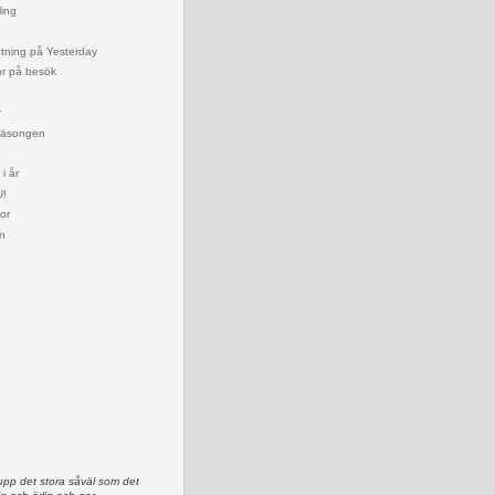
ling
tning på Yesterday
or på besök
r
 säsongen
 i år
U!
or
n
upp det stora såväl som det