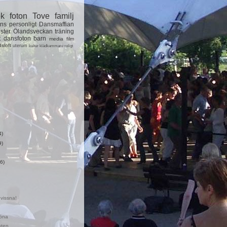
ok
foton
Tove
familj
ns
personligt
Dansmaffian
ster
Ölandsveckan
träning
t
dansfoton
barn
media
film
dsloft
uterum
kultur
klädkammare
roligt
4)
9)
6)
 vissna!
röna
sten