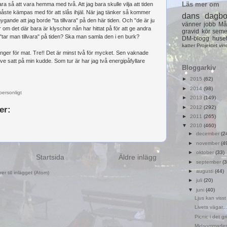
Läs mer om
ara så att vara hemma med två. Att jag bara skulle vilja att tiden
 måste kämpas med för att slås ihjäl. När jag tänker så kommer
dans
dagb
gande att jag borde "ta tillvara" på den här tiden. Och "de är ju
vänner
jobb
Må
om det där bara är klyschor nån har hittat på för att ge andra
gravid
kör
seme
"tar man tillvara" på tiden? Ska man samla den i en burk?
DM-blogg
huse
katter
Projektet
vin
nger för mat. Tre!! Det är minst två för mycket. Sen vaknade
ove satt på min kudde. Som tur är har jag två energipåfyllare
Bloggarkiv
►
2015
(62)
►
2014
(98)
personligt
►
2013
(149)
►
2012
(292)
er:
►
2011
(265)
▼
2010
(460)
►
december
(2
►
november
(4
►
oktober
(33)
Startsida
Äldre inlägg
►
september
(3
►
augusti
(44)
r till inlägget (Atom)
►
juli
(20)
▼
juni
(40)
Ljus kan visst
Livets vägar...
Picnic i det g
Midsommarfe