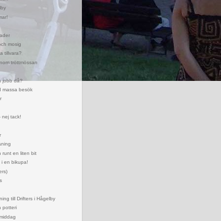
lby
ar!
ader
ch mosig
ta tillvara?
enom tröttmössan
s jobb då?
d massa besök
r
 nej tack!
r
äning
 runt en liten bit
 i en bikupa!
ers)
s
ing till Drifters i Hågelby
 potteri
smiddag