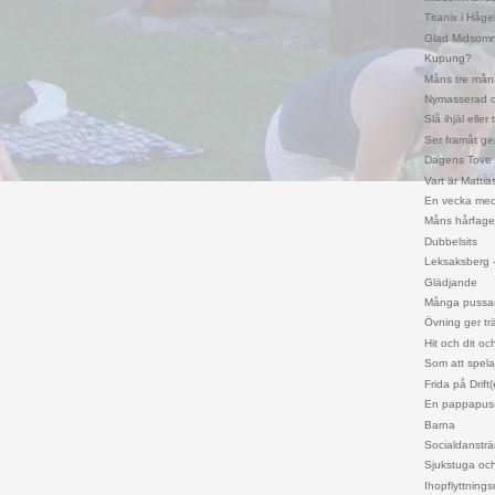
Titanix i Håge
Glad Midsomm
Kupung?
Måns tre mån
Nymasserad o
Slå ihjäl eller 
Ser framåt g
Dagens Tove
Vart är Mattia
En vecka me
Måns hårfage
Dubbelsits
Leksaksberg -
Glädjande
Många pussa
Övning ger tr
Hit och dit och
Som att spela
Frida på Drift(
En pappapus
Barna
Socialdansträn
Sjukstuga och
Ihopflyttning