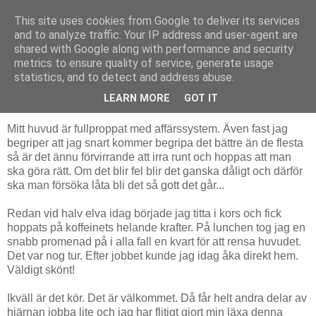
This site uses cookies from Google to deliver its services
Livsdans
and to analyze traffic. Your IP address and user-agent are
shared with Google along with performance and security
metrics to ensure quality of service, generate usage
statistics, and to detect and address abuse.
torsdag 3 maj 2012
Trött i affärsmössan
LEARN MORE
GOT IT
Mitt huvud är fullproppat med affärssystem. Även fast jag
begriper att jag snart kommer begripa det bättre än de flesta
så är det ännu förvirrande att irra runt och hoppas att man
ska göra rätt. Om det blir fel blir det ganska dåligt och därför
ska man försöka låta bli det så gott det går...
Redan vid halv elva idag började jag titta i kors och fick
hoppats på koffeinets helande krafter. På lunchen tog jag en
snabb promenad på i alla fall en kvart för att rensa huvudet.
Det var nog tur. Efter jobbet kunde jag idag åka direkt hem.
Väldigt skönt!
Ikväll är det kör. Det är välkommet. Då får helt andra delar av
hjärnan jobba lite och jag har flitigt gjort min läxa denna