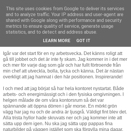
This site uses cookies from Google to deliver its services
Livsdans
and to analyze traffic. Your IP address and user-agent are
shared with Google along with performance and security
metrics to ensure quality of service, generate usage
statistics, and to detect and address abuse.
tisdag 18 januari 2011
Nystart
LEARN MORE
GOT IT
Igår var det start för en ny arbetsvecka. Det känns roligt att
gå till jobbet och det är inte fy skam. Jag kommer in i det mer
och mer för varje dag som går och har fullt förtroende från
min chef att utveckla, bolla, tycka och känna. Det är nästan
overkligt att jag hamnat i den här positionen. Inspirerande!
I och med att jag börjat så har hela kontoret nystartat. Både
arbets- och energimässigt och i den fysiska omgivningen. I
helgen målade de om våra kontorsrum så det var
spännande att öppna dörren i går morse. En mörkt grön
vägg har jag nu och de andra är ljusgrå. Väldigt fint blev det.
Alla trista hyllor hade skruvats ner och jag kommer inte att
sätta upp dem igen. Nu ska jag sätta upp pappas fina
naturbilder på väggen istället som ska förgylla mina dagar.