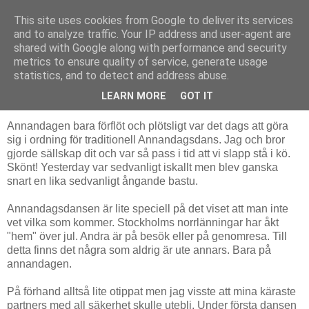
This site uses cookies from Google to deliver its services
Livsdans
and to analyze traffic. Your IP address and user-agent are
shared with Google along with performance and security
metrics to ensure quality of service, generate usage
statistics, and to detect and address abuse.
måndag 27 december 2010
Annandagen - Blender på Yesterday
LEARN MORE
GOT IT
Annandagen bara förflöt och plötsligt var det dags att göra
sig i ordning för traditionell Annandagsdans. Jag och bror
gjorde sällskap dit och var så pass i tid att vi slapp stå i kö.
Skönt! Yesterday var sedvanligt iskallt men blev ganska
snart en lika sedvanligt ångande bastu.
Annandagsdansen är lite speciell på det viset att man inte
vet vilka som kommer. Stockholms norrlänningar har åkt
"hem" över jul. Andra är på besök eller på genomresa. Till
detta finns det några som aldrig är ute annars. Bara på
annandagen.
På förhand alltså lite otippat men jag visste att mina käraste
partners med all säkerhet skulle utebli. Under första dansen