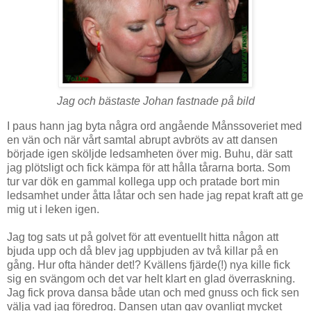
Jag och bästaste Johan fastnade på bild
I paus hann jag byta några ord angående Månssoveriet med
en vän och när vårt samtal abrupt avbröts av att dansen
började igen sköljde ledsamheten över mig. Buhu, där satt
jag plötsligt och fick kämpa för att hålla tårarna borta. Som
tur var dök en gammal kollega upp och pratade bort min
ledsamhet under åtta låtar och sen hade jag repat kraft att ge
mig ut i leken igen.
Jag tog sats ut på golvet för att eventuellt hitta någon att
bjuda upp och då blev jag uppbjuden av två killar på en
gång. Hur ofta händer det!? Kvällens fjärde(!) nya kille fick
sig en svängom och det var helt klart en glad överraskning.
Jag fick prova dansa både utan och med gnuss och fick sen
välja vad jag föredrog. Dansen utan gav ovanligt mycket