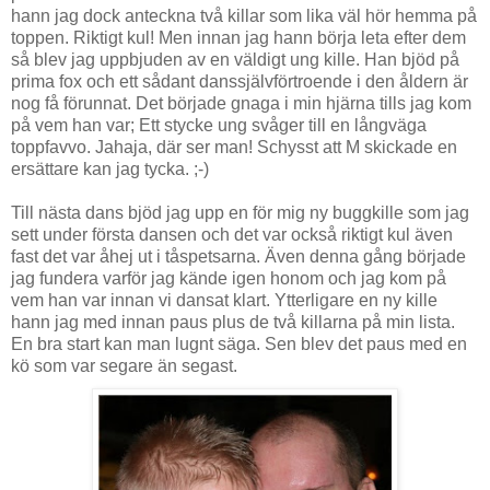
hann jag dock anteckna två killar som lika väl hör hemma på
toppen. Riktigt kul! Men innan jag hann börja leta efter dem
så blev jag uppbjuden av en väldigt ung kille. Han bjöd på
prima fox och ett sådant danssjälvförtroende i den åldern är
nog få förunnat. Det började gnaga i min hjärna tills jag kom
på vem han var; Ett stycke ung svåger till en långväga
toppfavvo. Jahaja, där ser man! Schysst att M skickade en
ersättare kan jag tycka. ;-)
Till nästa dans bjöd jag upp en för mig ny buggkille som jag
sett under första dansen och det var också riktigt kul även
fast det var åhej ut i tåspetsarna. Även denna gång började
jag fundera varför jag kände igen honom och jag kom på
vem han var innan vi dansat klart. Ytterligare en ny kille
hann jag med innan paus plus de två killarna på min lista.
En bra start kan man lugnt säga. Sen blev det paus med en
kö som var segare än segast.