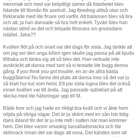
mersmak och med var betydligt sämre då fotarbetet blev
lidande till förmån för axelrull. Jag föredrog alltså utan och
förklarade med lite finare ord varför. Att balansen blev så bra
och att, ja han dansade så bra helt enkelt. Tyvärr blev han
nästan störd av det och började försvara sin gnussdans
istället. Jaha??
Kvällen flöt på och snart var det dags för sista. Jag tänkte att
om jag ser den unga killen igen skulle jag passa på att bjuda
tillbaka och tänka sig att så blev det. Han verkade inte
avskräckt att dansa med tant så vi testade lite bugg denna
gång.
If you think you got trouble
, en av de allra bästa
bugglåtarna! Nu fanns det plats att dansa loss så det var ju
så klart hur kul som helst. Ett par sista lugna blev det också
innan kvällen var till ända. Jag passade självklart på att
skicka med lite hälsningar upp till M.
Både bror och jag hade en riktigt bra kväll och vi åkte hem
nöjda på sliriga vägar. Det är ju skönt med en sån här tidig
dans ibland för det är ju inte mitt i natten när man kommer
hem. Det blev varsin smaskig laxsalladsmacka och lite
skitsnack innan det var dags att sova. Det kändes som att