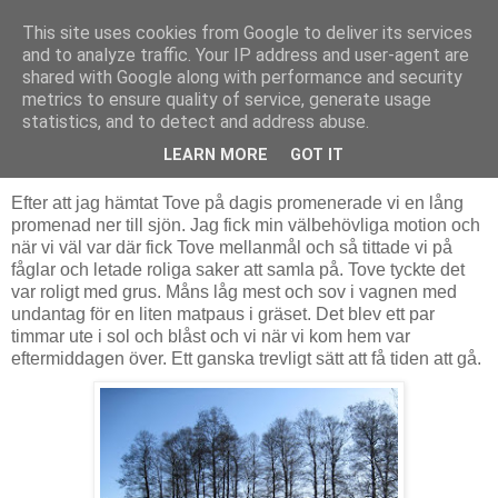
This site uses cookies from Google to deliver its services
Livsdans
and to analyze traffic. Your IP address and user-agent are
shared with Google along with performance and security
metrics to ensure quality of service, generate usage
statistics, and to detect and address abuse.
tisdag 13 april 2010
Vid sjön
LEARN MORE
GOT IT
Efter att jag hämtat Tove på dagis promenerade vi en lång
promenad ner till sjön. Jag fick min välbehövliga motion och
när vi väl var där fick Tove mellanmål och så tittade vi på
fåglar och letade roliga saker att samla på. Tove tyckte det
var roligt med grus. Måns låg mest och sov i vagnen med
undantag för en liten matpaus i gräset. Det blev ett par
timmar ute i sol och blåst och vi när vi kom hem var
eftermiddagen över. Ett ganska trevligt sätt att få tiden att gå.