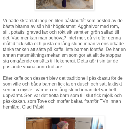
Vi hade skramlat ihop en liten påskbuffét som bestod av de
bästa bitarna av sån här högtidsmat. Ägghalvor med rom,
sill, potatis, gravad lax och rökt sik samt en grön sallad till
det. Vad mer kan man behöva? Intet mer, då vi efter denna
måltid fick sitta och pusta en lång stund innan vi ens orkade
tänka tanken att sätta på kaffe. Inte barnen förstås. De har en
annan matsmältningsmekanism som gör att allt de stoppar i
sig omgående omsätts till lekenergi. Detta gör i sin tur de
pustande vuxna ännu tröttare.
Efter kaffe och dessert blev det traditionell påskbastu för de
som ville och båda barnen fick ta en dusch och satt faktiskt
sen och myste i värmen en lång stund innan det var helt
uppvärmt. Sen var det trötta barn som till slut fick mjölk och
påskkakan, som Tove och morfar bakat, framför TVn innan
hemfärd. Glad Påsk!