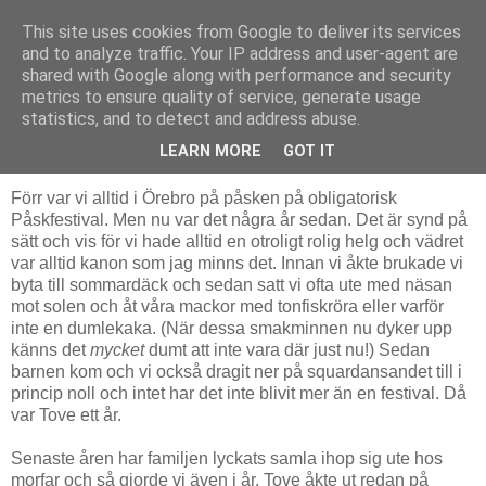
This site uses cookies from Google to deliver its services
Livsdans
and to analyze traffic. Your IP address and user-agent are
shared with Google along with performance and security
metrics to ensure quality of service, generate usage
statistics, and to detect and address abuse.
söndag 31 mars 2013
Välkommen våren!
LEARN MORE
GOT IT
Förr var vi alltid i Örebro på påsken på obligatorisk
Påskfestival. Men nu var det några år sedan. Det är synd på
sätt och vis för vi hade alltid en otroligt rolig helg och vädret
var alltid kanon som jag minns det. Innan vi åkte brukade vi
byta till sommardäck och sedan satt vi ofta ute med näsan
mot solen och åt våra mackor med tonfiskröra eller varför
inte en dumlekaka. (När dessa smakminnen nu dyker upp
känns det
mycket
dumt att inte vara där just nu!) Sedan
barnen kom och vi också dragit ner på squardansandet till i
princip noll och intet har det inte blivit mer än en festival. Då
var Tove ett år.
Senaste åren har familjen lyckats samla ihop sig ute hos
morfar och så gjorde vi även i år. Tove åkte ut redan på