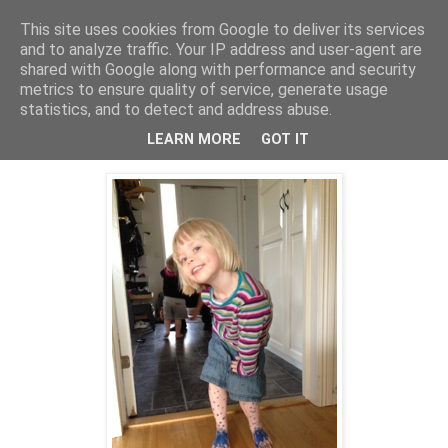
This site uses cookies from Google to deliver its services
Livsdans
and to analyze traffic. Your IP address and user-agent are
shared with Google along with performance and security
metrics to ensure quality of service, generate usage
statistics, and to detect and address abuse.
fredag 29 juni 2012
Tillbaka från lek hos kompis...
LEARN MORE
GOT IT