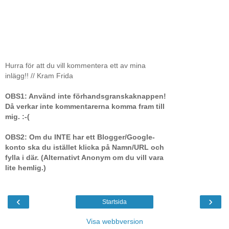
Hurra för att du vill kommentera ett av mina
inlägg!! // Kram Frida
OBS1: Använd inte förhandsgranskaknappen!
Då verkar inte kommentarerna komma fram till
mig. :-(
OBS2: Om du INTE har ett Blogger/Google-
konto ska du istället klicka på Namn/URL och
fylla i där. (Alternativt Anonym om du vill vara
lite hemlig.)
‹
›
Startsida
Visa webbversion