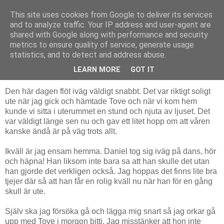
This site uses cookies from Google to deliver its services
Livsdans
and to analyze traffic. Your IP address and user-agent are
shared with Google along with performance and security
metrics to ensure quality of service, generate usage
statistics, and to detect and address abuse.
fredag 5 mars 2010
Slut på "arbetsveckan"
LEARN MORE
GOT IT
Den här dagen flöt iväg väldigt snabbt. Det var riktigt soligt
ute när jag gick och hämtade Tove och när vi kom hem
kunde vi sitta i uterummet en stund och njuta av ljuset. Det
var väldigt länge sen nu och gav ett litet hopp om att våren
kanske ändå är på väg trots allt.
Ikväll är jag ensam hemma. Daniel tog sig iväg på dans, hör
och häpna! Han liksom inte bara sa att han skulle det utan
han gjorde det verkligen också. Jag hoppas det finns lite bra
tjejer där så att han får en rolig kväll nu när han för en gång
skull är ute.
Själv ska jag försöka gå och lägga mig snart så jag orkar gå
upp med Tove i morgon bitti. Jag misstänker att hon inte