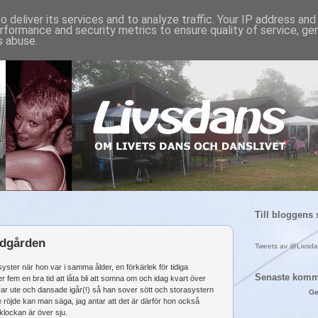
 deliver its services and to analyze traffic. Your IP address an
rformance and security metrics to ensure quality of service, g
s abuse.
Till bloggens 
rädgården
Tweets av @Livsd
 syster när hon var i samma ålder, en förkärlek för tidiga
Senaste komm
r fem en bra tid att låta bli att somna om och idag kvart över
ar ute och dansade igår(!) så han sover sött och storasystern
Ge
röjde kan man säga, jag antar att det är därför hon också
 klockan är över sju.