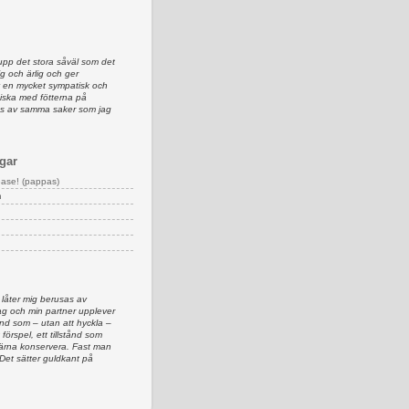
upp det stora såväl som det
lig och ärlig och ger
av en mycket sympatisk och
iska med fötterna på
as av samma saker som jag
gar
ease! (pappas)
n
 låter mig berusas av
g och min partner upplever
d som – utan att hyckla –
 förspel, ett tillstånd som
 gärna konservera. Fast man
 Det sätter guldkant på