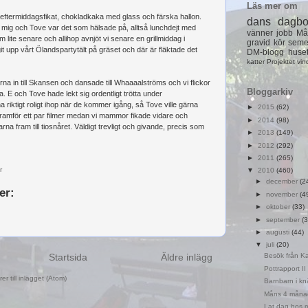
Läs mer om
ll eftermiddagsfikat, chokladkaka med glass och färska hallon.
dans
dagb
l mig och Tove var det som hälsade på, alltså lunchdejt med
vänner
jobb
Må
m lite senare och allihop avnjöt vi senare en grillmiddag i
gravid
kör
seme
it upp vårt Ölandspartytält på gräset och där är fläktade det
DM-blogg
huse
katter
Projektet
vin
na in till Skansen och dansade till Whaaaalströms och vi flickor
Bloggarkiv
E och Tove hade lekt sig ordentligt trötta under
 riktigt roligt ihop när de kommer igång, så Tove ville gärna
►
2015
(62)
 framför ett par filmer medan vi mammor fikade vidare och
►
2014
(98)
na fram till tiosnåret. Väldigt trevligt och givande, precis som
►
2013
(149)
►
2012
(292)
►
2011
(265)
r
▼
2010
(460)
►
december
(2
er:
►
november
(4
►
oktober
(33)
►
september
(3
►
augusti
(44)
▼
juli
(20)
Startsida
Äldre inlägg
Besök från Ka
Pottrapport II
r till inlägget (Atom)
Barnbarn i kn
Måns 4 måna
Lat dag hos m