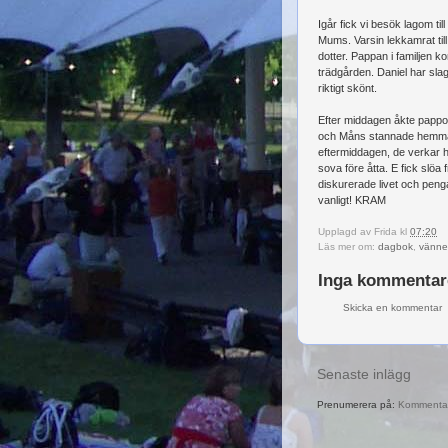
Igår fick vi besök lagom ti
Mums. Varsin lekkamrat til
dotter. Pappan i familjen ko
trädgården. Daniel har slag
riktigt skönt.
Efter middagen åkte pappor
och Måns stannade hemma. 
eftermiddagen, de verkar ha
sova före åtta. E fick slöa
diskurerade livet och pengar
vanligt! KRAM
Upplagd av
Frida
kl
07:20
Läs mer om:
dagbok
,
vänne
Inga kommentar
Skicka en kommentar
Senaste inlägg
Prenumerera på:
Kommentare