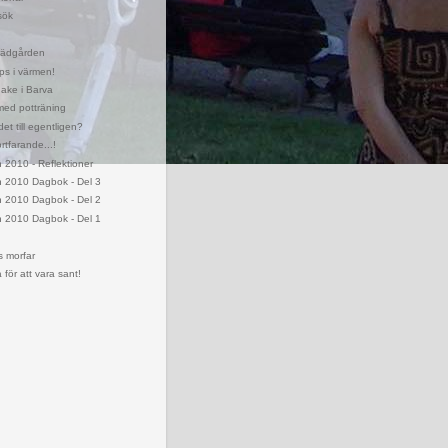
sök
 trädgården
ps i värmen!
ake i Barva
med potträning
et till egentligen?
ortfarande...!
2010 - Reflektioner
 2010 Dagbok - Del 3
 2010 Dagbok - Del 2
 2010 Dagbok - Del 1
s morfar
 för att vara sant!