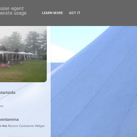
d user-agent
enerate usage
LEARN MORE
GOT IT
startsida
ans
entarerna
t this
Recent Comments Widget