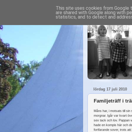
This site uses cookies from Google to
are shared with Google along with pe
statistics, and to detect and addres
lördag 17 juli 2010
Familjeträff i t
Måns har, i motsats till sin
morgnar. Igår var kvart öve
sex tack och lov. Pappan v
hade en kompis här och de 
fortfarande sover, trots att