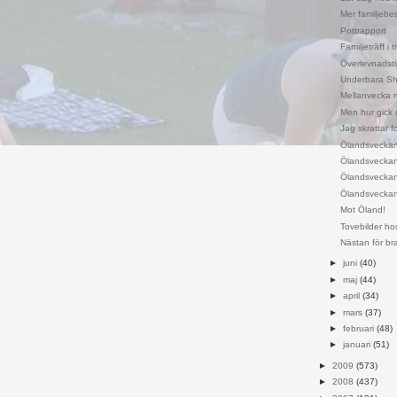
Mer familjebe
Pottrapport
Familjeträff i
Överlevnadsti
Underbara Sh
Mellanvecka 
Men hur gick d
Jag skrattar f
Ölandsveckan 
Ölandsveckan
Ölandsveckan
Ölandsveckan
Mot Öland!
Tovebilder ho
Nästan för bra
►
juni
(40)
►
maj
(44)
►
april
(34)
►
mars
(37)
►
februari
(48)
►
januari
(51)
►
2009
(573)
►
2008
(437)