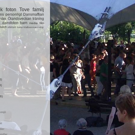
ok
foton
Tove
familj
ns
personligt
Dansmaffian
ster
Ölandsveckan
träning
t
dansfoton
barn
media
film
dsloft
uterum
kultur
klädkammare
roligt
4)
9)
6)
ssjö
ät
der
orfar