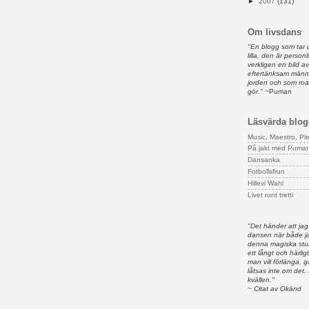
►
2007
(131)
Om livsdans
"En blogg som tar 
lilla, den är person
verkligen en bild 
eftertänksam männ
jorden och som ro
gör."
~Puman
Läsvärda blog
Music, Maestro, Pl
På jakt med Puma
Dansanka
Fotbollsfrun
Hillevi Wahl
Livet runt tretti
"Det händer att jag
dansen när både ja
denna magiska stun
ett långt och härligt
man vill förlänga,
låtsas inte om det.
kvällen."
~ Citat av Okänd