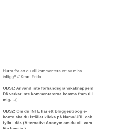
Hurra för att du vill kommentera ett av mina
inlägg!! // Kram Frida
OBS1: Använd inte förhandsgranskaknappen!
Då verkar inte kommentarerna komma fram till
mig. :-(
OBS2: Om du INTE har ett Blogger/Google-
konto ska du istället klicka på Namn/URL och
fylla i där. (Alternativt Anonym om du vill vara
lite hemlig.)