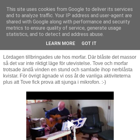
This site uses cookies from Google to deliver its services
Livsdans
and to analyze traffic. Your IP address and user-agent are
shared with Google along with performance and security
metrics to ensure quality of service, generate usage
statistics, and to detect and address abuse.
måndag 11 april 2011
Våren är ett faktum
LEARN MORE
GOT IT
Lördagen tillbringades ute hos morfar. Där blåste det massor
så det var inte riktigt läge för utevistelse. Tove och morfar
trotsade ändå vinden en stund och samlade ihop nerblåsta
kvistar. För övrigt ägnade vi oss åt de vanliga aktiviteterna
plus att Tove fick prova att sjunga i mikrofon. :-)