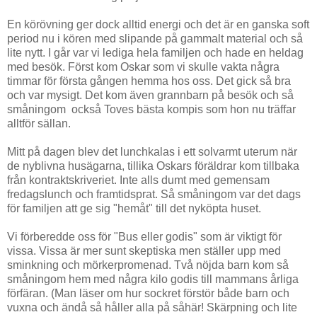
En körövning ger dock alltid energi och det är en ganska soft
period nu i kören med slipande på gammalt material och så
lite nytt. I går var vi lediga hela familjen och hade en heldag
med besök. Först kom Oskar som vi skulle vakta några
timmar för första gången hemma hos oss. Det gick så bra
och var mysigt. Det kom även grannbarn på besök och så
småningom också Toves bästa kompis som hon nu träffar
alltför sällan.
Mitt på dagen blev det lunchkalas i ett solvarmt uterum när
de nyblivna husägarna, tillika Oskars föräldrar kom tillbaka
från kontraktskriveriet. Inte alls dumt med gemensam
fredagslunch och framtidsprat. Så småningom var det dags
för familjen att ge sig "hemåt" till det nyköpta huset.
Vi förberedde oss för "Bus eller godis" som är viktigt för
vissa. Vissa är mer sunt skeptiska men ställer upp med
sminkning och mörkerpromenad. Två nöjda barn kom så
småningom hem med några kilo godis till mammans årliga
förfäran. (Man läser om hur sockret förstör både barn och
vuxna och ändå så håller alla på såhär! Skärpning och lite