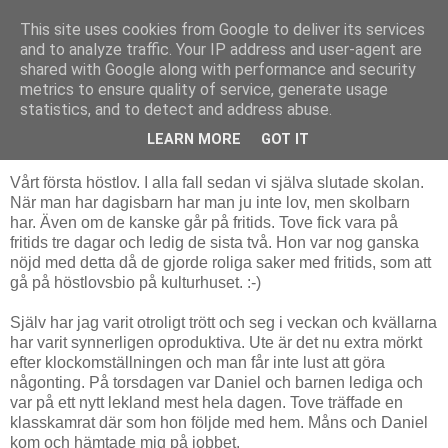
This site uses cookies from Google to deliver its services
Livsdans
and to analyze traffic. Your IP address and user-agent are
shared with Google along with performance and security
metrics to ensure quality of service, generate usage
statistics, and to detect and address abuse.
lördag 1 november 2014
Höstlov
LEARN MORE
GOT IT
Vårt första höstlov. I alla fall sedan vi själva slutade skolan.
När man har dagisbarn har man ju inte lov, men skolbarn
har. Även om de kanske går på fritids. Tove fick vara på
fritids tre dagar och ledig de sista två. Hon var nog ganska
nöjd med detta då de gjorde roliga saker med fritids, som att
gå på höstlovsbio på kulturhuset. :-)
Själv har jag varit otroligt trött och seg i veckan och kvällarna
har varit synnerligen oproduktiva. Ute är det nu extra mörkt
efter klockomställningen och man får inte lust att göra
någonting. På torsdagen var Daniel och barnen lediga och
var på ett nytt lekland mest hela dagen. Tove träffade en
klasskamrat där som hon följde med hem. Måns och Daniel
kom och hämtade mig på jobbet.