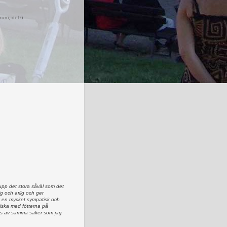
rum, del 6
upp det stora såväl som det
lig och ärlig och ger
av en mycket sympatisk och
iska med fötterna på
as av samma saker som jag