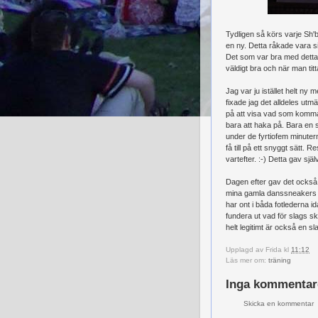
Tydligen så körs varje Sh'
en ny. Detta råkade vara 
Det som var bra med detta 
väldigt bra och när man tit
Jag var ju istället helt ny
fixade jag det alldeles utmä
på att visa vad som komma
bara att haka på. Bara en 
under de fyrtiofem minutern
få till på ett snyggt sätt. R
vartefter. :-) Detta gav sj
Dagen efter gav det också 
mina gamla danssneakers 
har ont i båda fotlederna i
fundera ut vad för slags s
helt legitimt är också en sl
Upplagd av
Frida
kl
11:12
Läs mer om:
träning
Inga kommentar
Skicka en kommentar