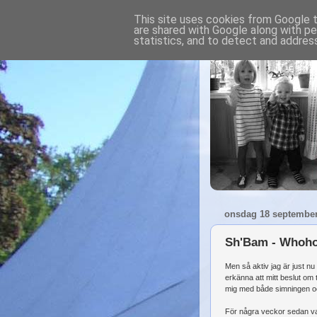
This site uses cookies from Google to
are shared with Google along with pe
statistics, and to detect and addres
onsdag 18 september
Sh'Bam - Whoho
Men så aktiv jag är just n
erkänna att mitt beslut om t
mig med både simningen o
För några veckor sedan va