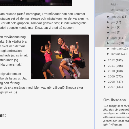
Frisim
Mot större ute
bam-release (alltså koreografi) i tre månader och sen kommer
►
augusti
(13)
sista passet på denna release och nästa kommer det vara en ny.
►
juli
(17)
var att hela gruppen, som var ganska stor, kunde koreografin
►
juni
(9)
tade i spegeln kunde man låtsas att vi stod på scenen.
►
maj
(9)
 men förvånande nog
►
april
(11)
rkt. S är väldigt bra
►
mars
(20)
 skall och det var
►
februari
(12)
stegkombination
►
januari
(18)
a hade jag svårt att
esten satte jag
►
2012
(292)
älvklart mersmak!
►
2011
(265)
►
2010
(460)
signaler om att
►
2009
(573)
borde bytas ut. Jag
►
2008
(437)
dag och får nog
►
2007
(131)
kor de ska ersättas med. Men vad gör väl det!? Shoppa skor
ags lycka. ;-)
Om livsdans
"En blogg som tar 
lilla, den är person
verkligen en bild 
er:
eftertänksam männ
jorden och som ro
gör."
~Puman