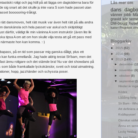
Läs mer om
antastiskt roligt och jag höll på att lägga om dagistiderna bara för
e sig snart att det skulle ju inte vara S som hade passet utan
dans
dagb
asset boooooring-tråkigt.
vänner
jobb
Må
gravid
kör
seme
t rätt dansmoves, helt rätt musik var även helt rätt på alla andra
DM-blogg
huse
rym danskänsla och hela passet var askul och skitjobbigt
katter
Projektet
vin
st därför, väldigt lik min väninna A som instruktör (även lite lik
a tipsa A om att om hon skulle vilja testa att gå ett pass med
Bloggarkiv
det närmaste hon kan komma. :-)
►
2015
(62)
bapass, på en tid som passar mig ganska dåligt, plus ett
►
2014
(98)
 kan funka emellanåt. Jag hade aldrig testat Sh'bam, men det
▼
2013
(149)
st ännu roligare och det stämde bra! Nu var det showdans på
►
december
(1
s som både framkallade lyckokänslor, svett och total utmattning.
►
november
(9)
tioner, hopp, jazzhänder och schyssta poser.
►
oktober
(8)
▼
september
(1
Hinder är inge
Körlek
Lååång helg
Sh'Bam - Wh
Att definiera e
Kvällspyssel
Oänskat sällsk
Ännu en sen
Ledig fredag
Nu kan hon!