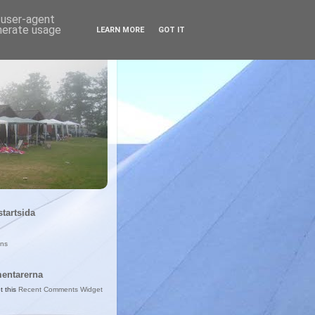
d user-agent
enerate usage
LEARN MORE
GOT IT
startsida
ans
entarerna
t this
Recent Comments Widget