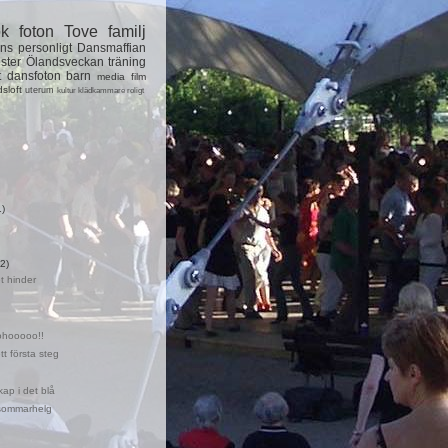
ok
foton
Tove
familj
ns
personligt
Dansmaffian
ster
Ölandsveckan
träning
t
dansfoton
barn
media
film
dsloft
uterum
kultur
klädkammare
roligt
1)
2)
t hinder
ohooooo!!
tt första steg
ap i det blå
sommarhelg