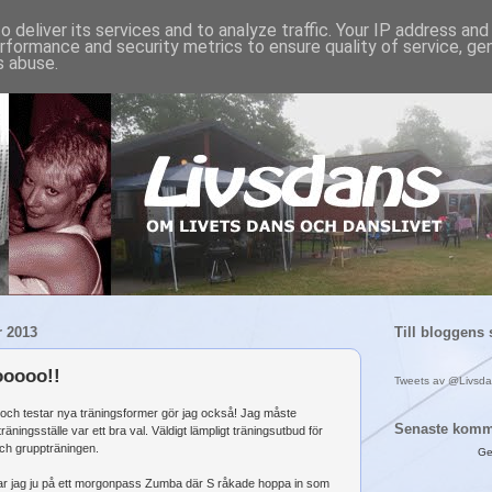
 deliver its services and to analyze traffic. Your IP address an
rformance and security metrics to ensure quality of service, g
s abuse.
 2013
Till bloggens 
oooo!!
Tweets av @Livsd
u och testar nya träningsformer gör jag också! Jag måste
Senaste komm
räningsställe var ett bra val. Väldigt lämpligt träningsutbud för
ch gruppträningen.
Ge
r jag ju på ett morgonpass Zumba där S råkade hoppa in som