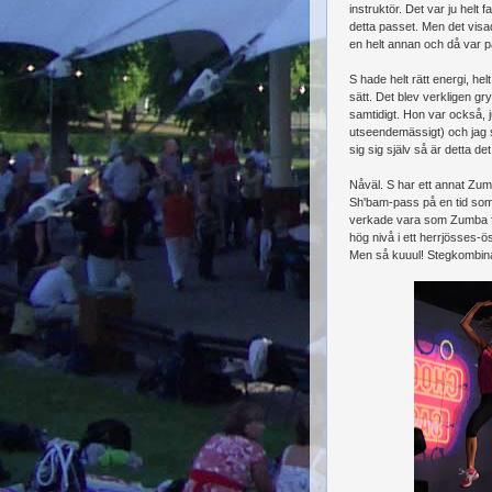
instruktör. Det var ju helt f
detta passet. Men det visad
en helt annan och då var p
S hade helt rätt energi, hel
sätt. Det blev verkligen g
samtidigt. Hon var också, ju
utseendemässigt) och jag sk
sig sig själv så är detta 
Nåväl. S har ett annat Zum
Sh'bam-pass på en tid som
verkade vara som Zumba fa
hög nivå i ett herrjösses-ö
Men så kuuul! Stegkombina